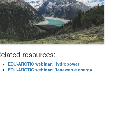
elated resources:
EDU-ARCTIC webinar: Hydropower
EDU-ARCTIC webinar: Renewable energy