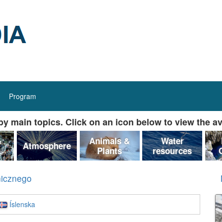
Program
y main topics. Click on an icon below to view the av
&
Animals &
Water
Atmosphere
Plants
resources
nicznego
Íslenska