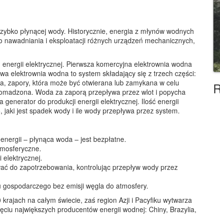
 szybko płynącej wody. Historycznie, energia z młynów wodnych
o nawadniania i eksploatacji różnych urządzeń mechanicznych,
 energii elektrycznej. Pierwsza komercyjna elektrownia wodna
a elektrownia wodna to system składający się z trzech części:
zna, zapory, która może być otwierana lub zamykana w celu
R
 gromadzona. Woda za zaporą przepływa przez wlot i popycha
 generator do produkcji energii elektrycznej. Ilość energii
 jaki jest spadek wody i ile wody przepływa przez system.
energii – płynąca woda – jest bezpłatne.
tmosferyczne.
 elektrycznej.
ć do zapotrzebowania, kontrolując przepływ wody przez
 gospodarczego bez emisji węgla do atmosfery.
rajach na całym świecie, zaś region Azji i Pacyfiku wytwarza
ięciu największych producentów energii wodnej: Chiny, Brazylia,