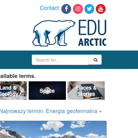
Contact
ailable terms.
Land &
Places &
Space
Geology
Stories
Najnowszy termin: Energia geotermalna
»