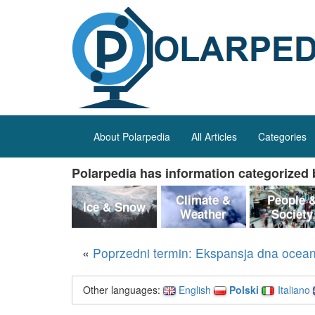
About Polarpedia
All Articles
Categories
Polarpedia has information categorized b
Climate &
People 
Ice & Snow
Weather
Society
«
Poprzedni termin: Ekspansja dna ocea
Other languages:
English
Polski
Italiano