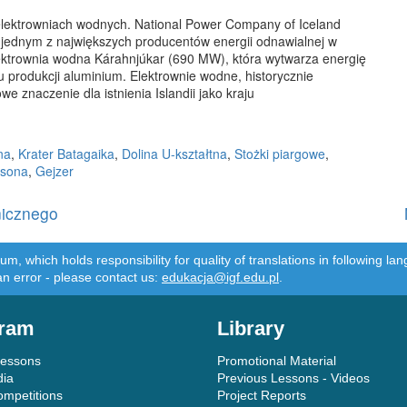
 elektrowniach wodnych. National Power Company of Iceland
 jednym z największych producentów energii odnawialnej w
lektrownia wodna Kárahnjúkar (690 MW), która wytwarza energię
u produkcji aluminium. Elektrownie wodne, historycznie
 znaczenie dla istnienia Islandii jako kraju
na
,
Krater Batagaika
,
Dolina U-kształtna
,
Stożki piargowe
,
lsona
,
Gejzer
nicznego
m, which holds responsibility for quality of translations in following 
an error - please contact us:
edukacja@igf.edu.pl
.
ram
Library
Lessons
Promotional Material
dia
Previous Lessons - Videos
ompetitions
Project Reports