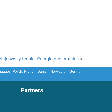
Najnowszy termin: Energia geotermalna
»
languages: Polish, French, Danish, Norwegian, German,
Partners