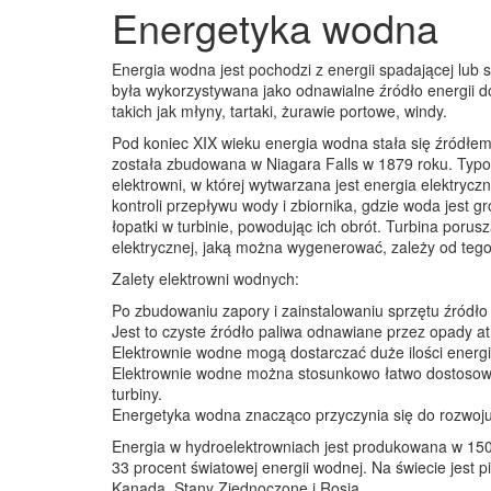
Energetyka wodna
Energia wodna jest pochodzi z energii spadającej lub
była wykorzystywana jako odnawialne źródło energii d
takich jak młyny, tartaki, żurawie portowe, windy.
Pod koniec XIX wieku energia wodna stała się źródłem
została zbudowana w Niagara Falls w 1879 roku. Typow
elektrowni, w której wytwarzana jest energia elektryc
kontroli przepływu wody i zbiornika, gdzie woda jest
łopatki w turbinie, powodując ich obrót. Turbina porusza
elektrycznej, jaką można wygenerować, zależy od tego,
Zalety elektrowni wodnych:
Po zbudowaniu zapory i zainstalowaniu sprzętu źródło 
Jest to czyste źródło paliwa odnawiane przez opady a
Elektrownie wodne mogą dostarczać duże ilości energii
Elektrownie wodne można stosunkowo łatwo dostosowa
turbiny.
Energetyka wodna znacząco przyczynia się do rozwoju
Energia w hydroelektrowniach jest produkowana w 150 k
33 procent światowej energii wodnej. Na świecie jest p
Kanada, Stany Zjednoczone i Rosja.