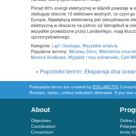
Ponad 80% energii elektrycznej w Islandii powstaje w
obsługuje obecnie 15 elektrowni wodnych, co czyni go
Europie. Największą elektrownią jest zdecydowanie e
elektryczną w obszarze na północ od Vatnajökull w cel
wszystkie prowadzone przez Landsvirkjun, mają kluczowe
uprzemysłowionego.
Kategorie:
Ląd i Geologia
,
Wszystkie artykuły
Popularne terminy:
Warstwy Ziemi
,
Wieloletnia zmarzli
Morena środkowa
,
Wygłady i rysy lodowcowe
,
Cykl Wi
«
Poprzedni termin: Ekspansja dna ocea
Polarpedia terms are created by
EDU-ARCTIC
Consortiu
Russian, Italian, unless indicated otherwise. If you see 
About
Prog
Objectives
Online 
Coordination
Polarpe
Consortium
Arctic C