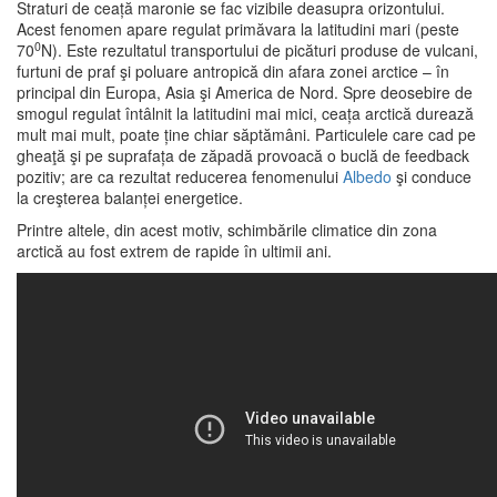
Straturi de ceață maronie se fac vizibile deasupra orizontului.
Acest fenomen apare regulat primăvara la latitudini mari (peste
0
70
N). Este rezultatul transportului de picături produse de vulcani,
furtuni de praf şi poluare antropică din afara zonei arctice – în
principal din Europa, Asia şi America de Nord. Spre deosebire de
smogul regulat întâlnit la latitudini mai mici, ceața arctică durează
mult mai mult, poate ține chiar săptămâni. Particulele care cad pe
gheaţă şi pe suprafața de zăpadă provoacă o buclă de feedback
pozitiv; are ca rezultat reducerea fenomenului
Albedo
şi conduce
la creşterea balanței energetice.
Printre altele, din acest motiv, schimbările climatice din zona
arctică au fost extrem de rapide în ultimii ani.