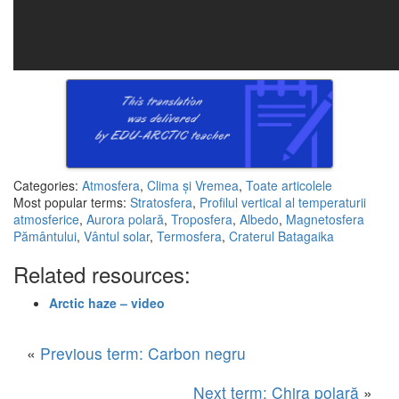
Categories:
Atmosfera
,
Clima și Vremea
,
Toate articolele
Most popular terms:
Stratosfera
,
Profilul vertical al temperaturii
atmosferice
,
Aurora polară
,
Troposfera
,
Albedo
,
Magnetosfera
Pământului
,
Vântul solar
,
Termosfera
,
Craterul Batagaika
Related resources:
Arctic haze – video
«
Previous term: Carbon negru
Next term: Chira polară
»