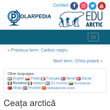
Contact
Toggle
navigation
«
Previous term: Carbon negru
Next term: Chira polară
»
Other languages:
English
Polski
Français
Norsk
Dansk
Română
Italiano
Ελληνικά
български
Shqip
Hrvatski
македонски јазик
Ceața arctică