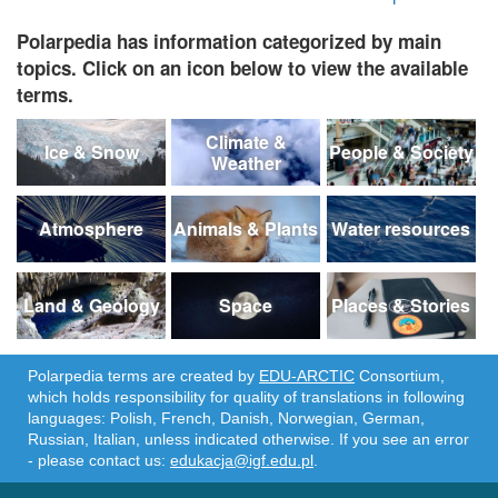
Polarpedia has information categorized by main
topics. Click on an icon below to view the available
terms.
Climate &
Ice & Snow
People & Society
Weather
Atmosphere
Animals & Plants
Water resources
Land & Geology
Space
Places & Stories
Polarpedia terms are created by
EDU-ARCTIC
Consortium,
which holds responsibility for quality of translations in following
languages: Polish, French, Danish, Norwegian, German,
Russian, Italian, unless indicated otherwise. If you see an error
- please contact us:
edukacja@igf.edu.pl
.