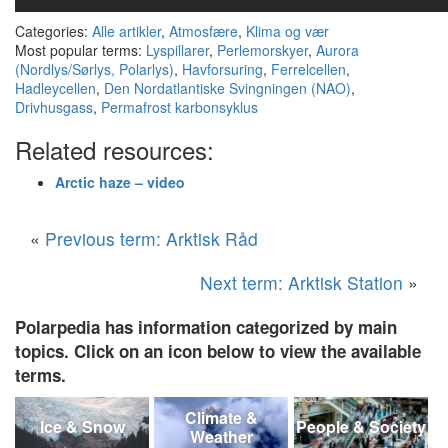
Categories:
Alle artikler
,
Atmosfære
,
Klima og vær
Most popular terms:
Lyspillarer
,
Perlemorskyer
,
Aurora
(Nordlys/Sørlys, Polarlys)
,
Havforsuring
,
Ferrelcellen
,
Hadleycellen
,
Den Nordatlantiske Svingningen (NAO)
,
Drivhusgass
,
Permafrost karbonsyklus
Related resources:
Arctic haze – video
«
Previous term: Arktisk Råd
Next term: Arktisk Station
»
Polarpedia has information categorized by main
topics. Click on an icon below to view the available
terms.
Climate &
Ice & Snow
People & Society
Weather