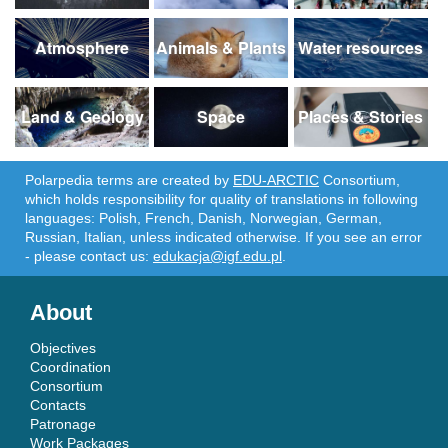
Atmosphere
Animals & Plants
Water resources
Land & Geology
Space
Places & Stories
Polarpedia terms are created by
EDU-ARCTIC
Consortium,
which holds responsibility for quality of translations in following
languages: Polish, French, Danish, Norwegian, German,
Russian, Italian, unless indicated otherwise. If you see an error
- please contact us:
edukacja@igf.edu.pl
.
About
Objectives
Coordination
Consortium
Contacts
Patronage
Work Packages