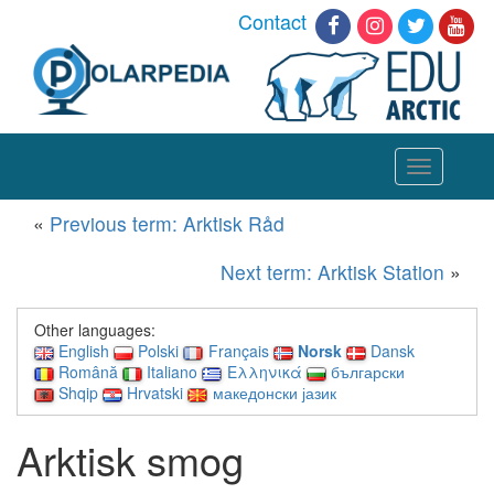
Contact
Toggle
navigation
«
Previous term: Arktisk Råd
Next term: Arktisk Station
»
Other languages:
English
Polski
Français
Norsk
Dansk
Română
Italiano
Ελληνικά
български
Shqip
Hrvatski
македонски јазик
Arktisk smog