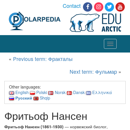
Contact
Toggle
navigation
«
Previous term: Фракталы
Next term: Фульмар
»
Other languages:
English
Polski
Norsk
Dansk
Ελληνικά
Русский
Shqip
Фритьоф Нансен
Фритьоф Нансен (1861-1930)
— норвежский биолог,