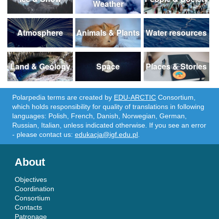
Weather
Atmosphere
Animals & Plants
Water resources
Land & Geology
Space
Places & Stories
Polarpedia terms are created by
EDU-ARCTIC
Consortium,
which holds responsibility for quality of translations in following
languages: Polish, French, Danish, Norwegian, German,
Russian, Italian, unless indicated otherwise. If you see an error
- please contact us:
edukacja@igf.edu.pl
.
About
Objectives
Coordination
Consortium
Contacts
Patronage