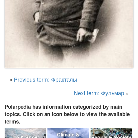
«
Previous term: Фракталы
Next term: Фульмар
»
Polarpedia has information categorized by main
topics. Click on an icon below to view the available
terms.
Climate &
Ice & Snow
People & Society