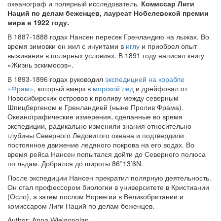
океанограф и полярный исследователь.
Комиссар Лиги
Наций по делам беженцев, лауреат Нобелевской премии
мира в 1922 году.
В 1887-1888 годах Нансен пересек Гренландию на лыжах. Во
время зимовки он жил с инуитами в
иглу
и приобрел опыт
выживания в полярных условиях. В 1891 году написал книгу
«Жизнь эскимосов».
В 1893-1896 годах руководил
экспедицией на корабле
«Фрам»
, который вмерз в
морской лед
и дрейфовал от
Новосибирских островов к проливу между северным
Шпицбергеном и Гренландией (ныне Пролив Фрама).
Океанографические измерения, сделанные во время
экспедиции, радикально изменили знания относительно
глубины Северного Ледовитого океана и подтвердили
постоянное движение ледяного покрова на его водах. Во
время рейса Нансен попытался дойти до Северного полюса
по льдам. Добрался до широты 86°13’6N.
После экспедиции Нансен прекратил полярную деятельность.
Он стал профессором биологии в университете в Кристиании
(Осло), а затем послом Норвегии в Великобритании и
комиссаром Лиги Наций по делам беженцев.
Author: Anna Wielgopolan