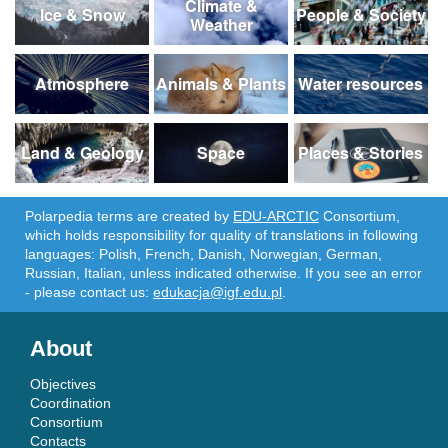
Climate &
Ice & Snow
People & Society
Weather
Atmosphere
Animals & Plants
Water resources
Land & Geology
Space
Places & Stories
Polarpedia terms are created by
EDU-ARCTIC
Consortium,
which holds responsibility for quality of translations in following
languages: Polish, French, Danish, Norwegian, German,
Russian, Italian, unless indicated otherwise. If you see an error
- please contact us:
edukacja@igf.edu.pl
.
About
Objectives
Coordination
Consortium
Contacts