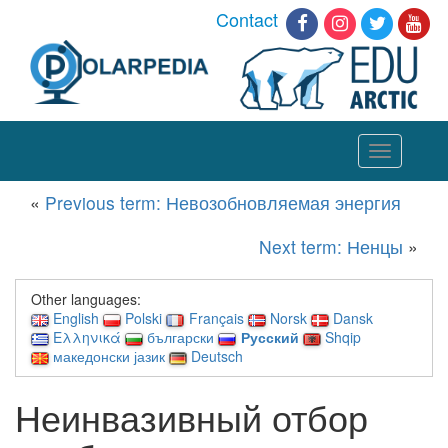
Contact
Toggle
navigation
«
Previous term: Невозобновляемая энергия
Next term: Ненцы
»
Other languages:
English
Polski
Français
Norsk
Dansk
Ελληνικά
български
Русский
Shqip
македонски јазик
Deutsch
Неинвазивный отбор