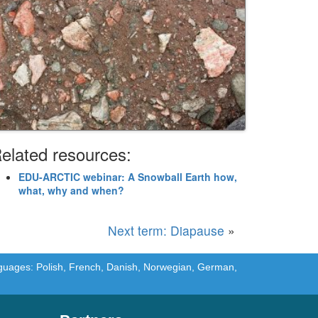
elated resources:
EDU-ARCTIC webinar: A Snowball Earth how,
what, why and when?
Next term: Diapause
»
languages: Polish, French, Danish, Norwegian, German,