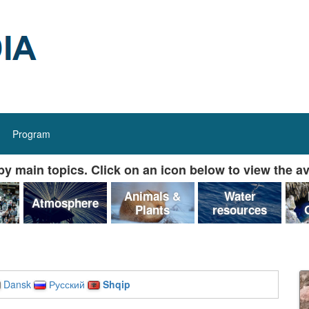
Program
y main topics. Click on an icon below to view the av
&
Animals &
Water
Atmosphere
Plants
resources
Dansk
Русский
Shqip