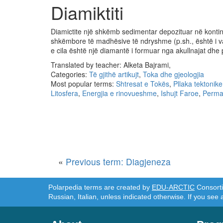
Diamiktiti
Diamictite një shkëmb sedimentar depozituar në konti
shkëmbore të madhësive të ndryshme (p.sh., është i varf
e cila është një diamantë i formuar nga akullnajat dhe p
Translated by teacher: Alketa Bajrami,
Categories:
Të gjithë artikujt
,
Toka dhe gjeologjia
Most popular terms:
Shtresat e Tokës
,
Pllaka tektonike
Litosfera
,
Energjia e rinovueshme
,
Ishujt Faroe
,
Perma
«
Previous term: Diagjeneza
Polarpedia terms are created by
EDU-ARCTIC
Consortiu
Russian, Italian, unless indicated otherwise. If you see 