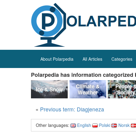
About Polarpedia
All Articles
Categories
Polarpedia has information categorized b
Climate &
People 
Ice & Snow
Weather
Society
«
Previous term: Diagjeneza
Other languages:
English
Polski
Norsk