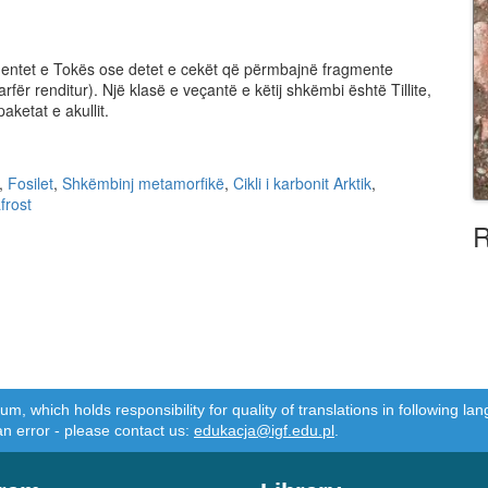
nentet e Tokës ose detet e cekët që përmbajnë fragmente
ër renditur). Një klasë e veçantë e këtij shkëmbi është Tillite,
aketat e akullit.
,
Fosilet
,
Shkëmbinj metamorfikë
,
Cikli i karbonit Arktik
,
frost
R
m, which holds responsibility for quality of translations in following 
an error - please contact us:
edukacja@igf.edu.pl
.