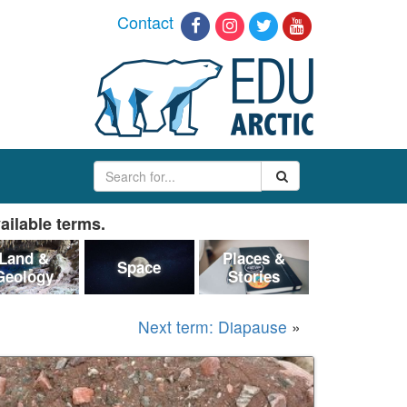
Contact
ailable terms.
Land &
Places &
Space
Geology
Stories
Next term: Diapause
»