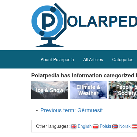
About Polarpedia
All Articles
Categories
Polarpedia has information categorized b
Climate &
People 
Ice & Snow
Weather
Society
«
Previous term: Gërmuesit
Other languages:
English
Polski
Norsk