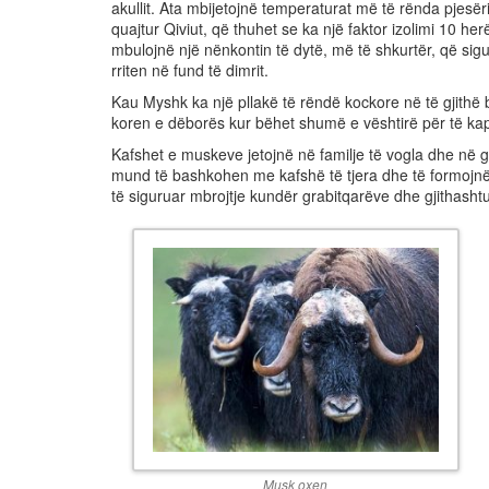
akullit. Ata mbijetojnë temperaturat më të rënda pjesëris
quajtur Qiviut, që thuhet se ka një faktor izolimi 10 he
mbulojnë një nënkontin të dytë, më të shkurtër, që sig
rriten në fund të dimrit.
Kau Myshk ka një pllakë të rëndë kockore në të gjithë
koren e dëborës kur bëhet shumë e vështirë për të ka
Kafshet e muskeve jetojnë në familje të vogla dhe në 
mund të bashkohen me kafshë të tjera dhe të formojnë
të siguruar mbrojtje kundër grabitqarëve dhe gjithash
Musk oxen