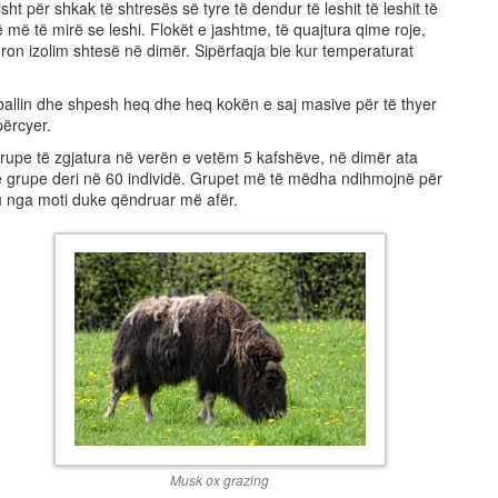
ht për shkak të shtresës së tyre të dendur të leshit të leshit të
rë më të mirë se leshi. Flokët e jashtme, të quajtura qime roje,
uron izolim shtesë në dimër. Sipërfaqja bie kur temperaturat
 ballin dhe shpesh heq dhe heq kokën e saj masive për të thyer
përcyer.
grupe të zgjatura në verën e vetëm 5 kafshëve, në dimër ata
 grupe deri në 60 individë. Grupet më të mëdha ndihmojnë për
tu nga moti duke qëndruar më afër.
Musk ox grazing