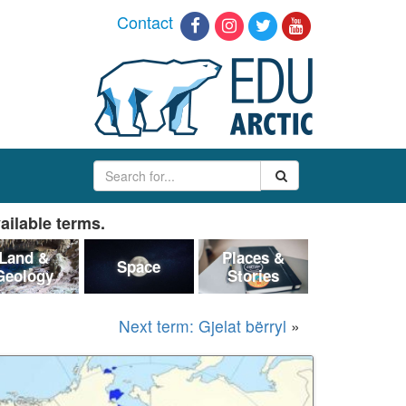
Contact
ailable terms.
Land &
Places &
Space
Geology
Stories
Next term: Gjelat bërryl
»