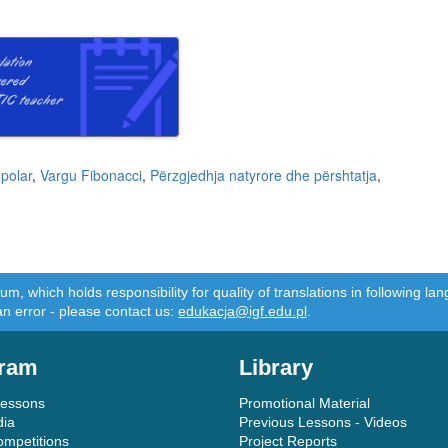
 polar
,
Vargu Fibonacci
,
Përzgjedhja natyrore dhe përshtatja
,
m, which holds responsibility for quality of translations in following 
an error - please contact us:
edukacja@igf.edu.pl
.
ram
Library
Lessons
Promotional Material
dia
Previous Lessons - Videos
ompetitions
Project Reports