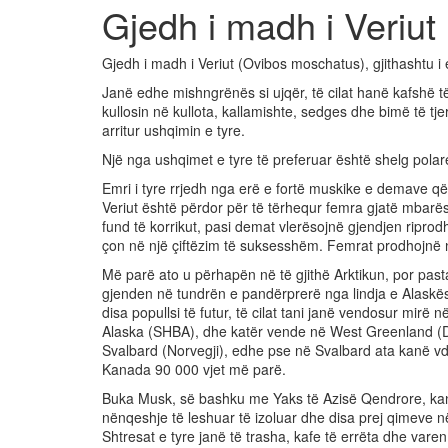
Gjedh i madh i Veriut
Gjedh i madh i Veriut (Ovibos moschatus), gjithashtu i
Janë edhe mishngrënës si ujqër, të cilat hanë kafshë të
kullosin në kullota, kallamishte, sedges dhe bimë të tj
arritur ushqimin e tyre.
Një nga ushqimet e tyre të preferuar është shelg polar
Emri i tyre rrjedh nga erë e fortë muskike e demave që
Veriut është përdor për të tërhequr femra gjatë mbarësh
fund të korrikut, pasi demat vlerësojnë gjendjen riprod
çon në një çiftëzim të suksesshëm. Femrat prodhojnë nj
Më parë ato u përhapën në të gjithë Arktikun, por pas
gjenden në tundrën e pandërprerë nga lindja e Alaskë
disa popullsi të futur, të cilat tani janë vendosur mi
Alaska (SHBA), dhe katër vende në West Greenland (D
Svalbard (Norvegji), edhe pse në Svalbard ata kanë v
Kanada 90 000 vjet më parë.
Buka Musk, së bashku me Yaks të Azisë Qendrore, kanë 
nënqeshje të leshuar të izoluar dhe disa prej qimeve n
Shtresat e tyre janë të trasha, kafe të errëta dhe var