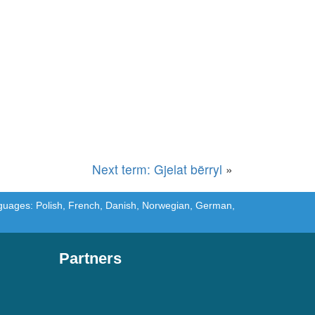
Next term: Gjelat bërryl
»
languages: Polish, French, Danish, Norwegian, German,
Partners