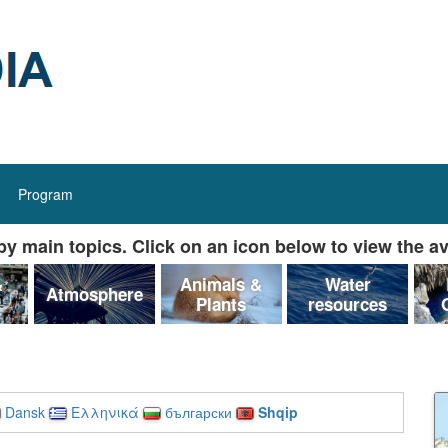
Program
y main topics. Click on an icon below to view the av
&
Animals &
Water
Atmosphere
Plants
resources
Dansk
Ελληνικά
български
Shqip