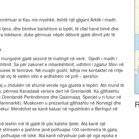
 emërtuar si Kau me myshkë, është një gjigant Arktik i madh.
 tjera, dhe bimëve barishtore si lopët, të cilat hanë bimë dhe
era tokësore, duke gërmuar nëpër dëborë gjatë dimrit për të
e .
 mungojnë gjatë sezonit të matingit në verë. Gjedh i madh i
timit. Sa për zakonet e mbarështimit, udhtimi i zgjatur fillon në
huese të femrave. Në muajin gusht, lidhja me kontaktet në rritje
ë viç të vetëm vitin e ardhshëm në prill – qershor.
taj u zhdukën në shumë vende nga gjuetia e tepërt. Ato mund të
s, përmes Kanadasë veriore deri në Grenlandë. Ka gjithashtu
rë në Grenlandë Perëndimore dhe Qaannaaq. Speciet u ri-futur në
R
animarkë). Muskoxen u prezantua gjithashtu në Norvegji dhe
dekur. Mendohet se kanë kaluar në ngushticën e Beringut në
leshin më të gjatë të çdo kafshe tjetër. Ata kanë një
ë shtresën e jashtme janë pothuajse 100 centimetra të gjata.
en pothuajse në tokë. Ata kanë ndryshuar pak që nga epoka e