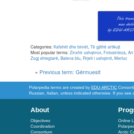
Categories:
Kafshët dhe bimët
,
Të gjithë artikujt
Most popular terms:
Zinxhir ushqimor
,
Fotosinteza
,
Ari
Zogj shtegtarë
,
Balena blu
,
Rrjeti i ushqimit
,
Merluc
«
Previous term: Gërmuesit
Polarpedia terms are created by
EDU-ARCTIC
Consortiu
Russian, Italian, unless indicated otherwise. If you see 
About
Prog
Objectives
Online 
Coordination
Polarpe
Consortium
Arctic C