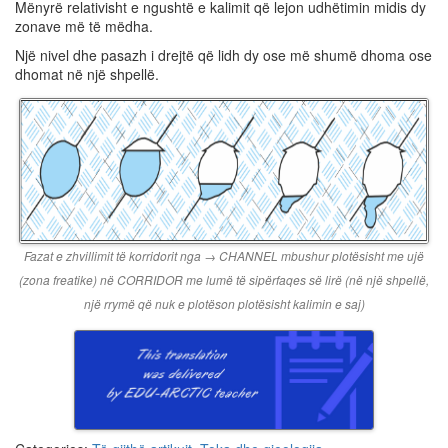
Mënyrë relativisht e ngushtë e kalimit që lejon udhëtimin midis dy
zonave më të mëdha.
Një nivel dhe pasazh i drejtë që lidh dy ose më shumë dhoma ose
dhomat në një shpellë.
Fazat e zhvillimit të korridorit nga → CHANNEL mbushur plotësisht me ujë
(zona freatike) në CORRIDOR me lumë të sipërfaqes së lirë (në një shpellë,
një rrymë që nuk e plotëson plotësisht kalimin e saj)