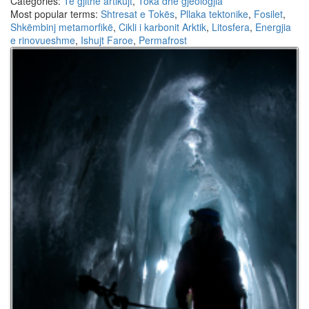
Categories:
Të gjithë artikujt
,
Toka dhe gjeologjia
Most popular terms:
Shtresat e Tokës
,
Pllaka tektonike
,
Fosilet
,
Shkëmbinj metamorfikë
,
Cikli i karbonit Arktik
,
Litosfera
,
Energjia
e rinovueshme
,
Ishujt Faroe
,
Permafrost