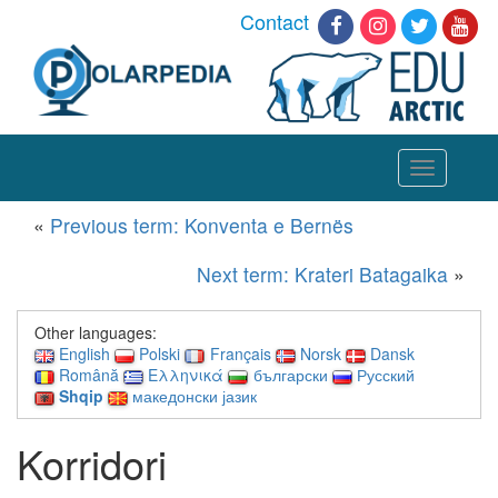
Contact
Toggle
navigation
«
Previous term: Konventa e Bernës
Next term: Krateri Batagaika
»
Other languages:
English
Polski
Français
Norsk
Dansk
Română
Ελληνικά
български
Русский
Shqip
македонски јазик
Korridori