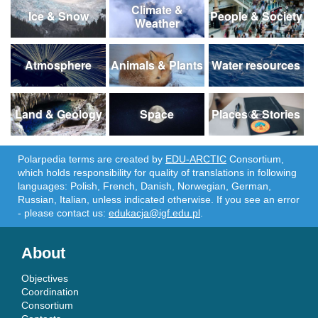
Climate &
Ice & Snow
People & Society
Weather
Atmosphere
Animals & Plants
Water resources
Land & Geology
Space
Places & Stories
Polarpedia terms are created by
EDU-ARCTIC
Consortium,
which holds responsibility for quality of translations in following
languages: Polish, French, Danish, Norwegian, German,
Russian, Italian, unless indicated otherwise. If you see an error
- please contact us:
edukacja@igf.edu.pl
.
About
Objectives
Coordination
Consortium