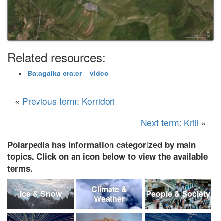
Related resources:
Batagaika crater – video
«
Previous term: Korridori
Next term: Krill
»
Polarpedia has information categorized by main
topics. Click on an icon below to view the available
terms.
Climate &
Ice & Snow
People & Society
Weather