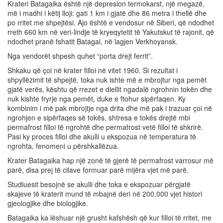
Krateri Batagaika është një depresion termokarst, një megazë,
më i madhi i këtij lloji: gati 1 km i gjatë dhe 86 metra i thellë dhe
po rritet me shpejtësi. Ajo është e vendosur në Siberi, që ndodhet
rreth 660 km në veri-lindje të kryeqytetit të Yakutskut të rajonit, që
ndodhet pranë fshatit Batagai, në lagjen Verkhoyansk.
Nga vendorët shpesh quhet “porta drejt ferrit”.
Shkaku që çoi në krater filloi në vitet 1960. Si rezultat i
shpyllëzimit të shpejtë, toka nuk ishte më e mbrojtur nga pemët
gjatë verës, kështu që rrezet e diellit ngadalë ngrohnin tokën dhe
nuk kishte fryrje nga pemët, duke e ftohur sipërfaqen. Ky
kombinim i më pak mbrojtje nga drita dhe më pak i trazuar çoi në
ngrohjen e sipërfaqes së tokës, shtresa e tokës drejtë mbi
permafrost filloi të ngrohtë dhe permafrost vetë filloi të shkrirë.
Pasi ky proces filloi dhe akulli u ekspozua në temperatura të
ngrohta, fenomeni u përshkallëzua.
Krater Batagaika hap një zonë të gjerë të permafrost varrosur më
parë, disa prej të cilave formuar parë mijëra vjet më parë.
Studiuesit besojnë se akulli dhe toka e ekspozuar përgjatë
skajeve të kraterit mund të mbajnë deri në 200,000 vjet histori
gjeologjike dhe biologjike.
Batagaika ka lëshuar një grusht kafshësh që kur filloi të rritet, me