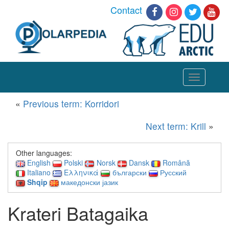
Contact
Toggle
navigation
«
Previous term: Korridori
Next term: Krill
»
Other languages:
English
Polski
Norsk
Dansk
Română
Italiano
Ελληνικά
български
Русский
Shqip
македонски јазик
Krateri Batagaika