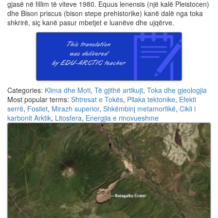
gjasë në fillim të viteve 1980. Equus lenensis (një kalë Pleistocen)
dhe Bison priscus (bison stepe prehistorike) kanë dalë nga toka
shkrirë, siç kanë pasur mbetjet e luanëve dhe ujqërve.
Categories:
Klima dhe Moti
,
Të gjithë artikujt
,
Toka dhe gjeologjia
Most popular terms:
Shtresat e Tokës
,
Pllaka tektonike
,
Efekti
serrë
,
Fosilet
,
Mirazh superior
,
Shkëmbinj metamorfikë
,
Cikli i
karbonit Arktik
,
Litosfera
,
Energjia e rinovueshme