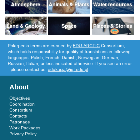
Atmosphere
Animals & Plants
Water resources
Land & Geology
Space
Places & Stories
Polarpedia terms are created by
EDU-ARCTIC
Consortium,
which holds responsibility for quality of translations in following
languages: Polish, French, Danish, Norwegian, German,
Russian, Italian, unless indicated otherwise. If you see an error
- please contact us:
edukacja@igf.edu.pl
.
About
Objectives
Coordination
Consortium
Contacts
Patronage
Work Packages
Privacy Policy