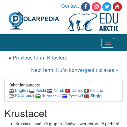
Contact
Toggle
navigation
«
Previous term: Kriosfera
Next term: Kufiri konvergent i pllakës
»
Other languages:
English
Polski
Norsk
Dansk
Italiano
Ελληνικά
български
Русский
Shqip
Krustacet
Krustacet janë një grup i kafshëve jovertebrore të përbërë