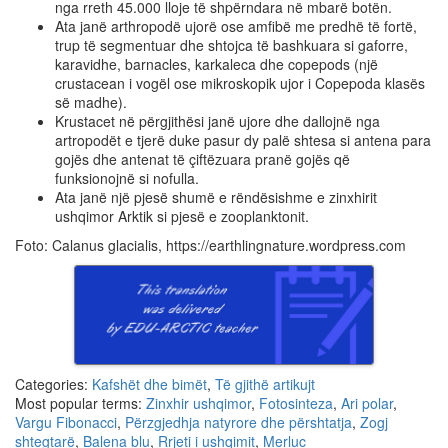
nga rreth 45.000 lloje të shpërndara në mbarë botën.
Ata janë arthropodë ujorë ose amfibë me predhë të fortë,
trup të segmentuar dhe shtojca të bashkuara si gaforre,
karavidhe, barnacles, karkaleca dhe copepods (një
crustacean i vogël ose mikroskopik ujor i Copepoda klasës
së madhe).
Krustacet në përgjithësi janë ujore dhe dallojnë nga
artropodët e tjerë duke pasur dy palë shtesa si antena para
gojës dhe antenat të çiftëzuara pranë gojës që
funksionojnë si nofulla.
Ata janë një pjesë shumë e rëndësishme e zinxhirit
ushqimor Arktik si pjesë e zooplanktonit.
Foto: Calanus glacialis, https://earthlingnature.wordpress.com
Categories:
Kafshët dhe bimët
,
Të gjithë artikujt
Most popular terms:
Zinxhir ushqimor
,
Fotosinteza
,
Ari polar
,
Vargu Fibonacci
,
Përzgjedhja natyrore dhe përshtatja
,
Zogj
shtegtarë
,
Balena blu
,
Rrjeti i ushqimit
,
Merluc