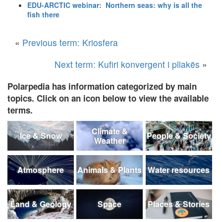
EDU-ARCTIC webinar: Northern seas: why is all the
fish there
«
Previous term: Kriosfera
Next term: Kufiri konvergent i pllakës
»
Polarpedia has information categorized by main
topics. Click on an icon below to view the available
terms.
Climate &
Ice & Snow
People & Society
Weather
Atmosphere
Animals & Plants
Water resources
Land & Geology
Space
Places & Stories