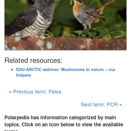
Related resources:
EDU-ARCTIC webinar: Mushrooms in nature – our
helpers
«
Previous term: Palsa
Next term: PCR
»
Polarpedia has information categorized by main
topics. Click on an icon below to view the available