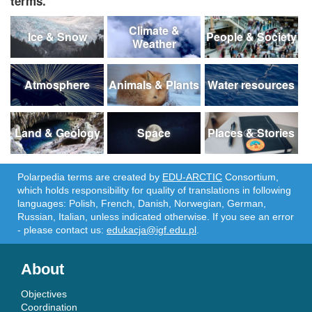
terms.
Climate &
Ice & Snow
People & Society
Weather
Atmosphere
Animals & Plants
Water resources
Land & Geology
Space
Places & Stories
Polarpedia terms are created by
EDU-ARCTIC
Consortium,
which holds responsibility for quality of translations in following
languages: Polish, French, Danish, Norwegian, German,
Russian, Italian, unless indicated otherwise. If you see an error
- please contact us:
edukacja@igf.edu.pl
.
About
Objectives
Coordination