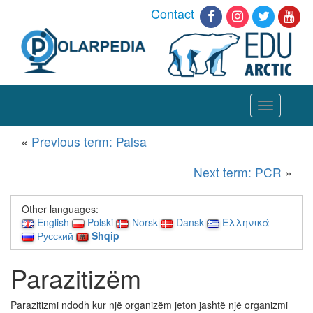
Contact
Toggle
navigation
«
Previous term: Palsa
Next term: PCR
»
Other languages:
English
Polski
Norsk
Dansk
Ελληνικά
Русский
Shqip
Parazitizëm
Parazitizmi ndodh kur një organizëm jeton jashtë një organizmi