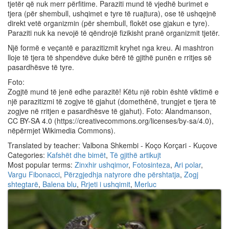
tjetër që nuk merr përfitime. Paraziti mund të vjedhë burimet e
tjera (për shembull, ushqimet e tyre të ruajtura), ose të ushqejnë
direkt vetë organizmin (për shembull, flokët ose gjakun e tyre).
Paraziti nuk ka nevojë të qëndrojë fizikisht pranë organizmit tjetër.
Një formë e veçantë e parazitizmit kryhet nga kreu. Ai mashtron
lloje të tjera të shpendëve duke bërë të gjithë punën e rritjes së
pasardhësve të tyre.
Foto:
Zogjtë mund të jenë edhe parazitë! Këtu një robin është viktimë e
një parazitizmi të zogjve të gjahut (domethënë, trungjet e tjera të
zogjve në rritjen e pasardhësve të gjahut). Foto: Alandmanson,
CC BY-SA 4.0 (https://creativecommons.org/li
censes/by-sa/4.0),
nëpërmjet Wikimedia Commons).
Translated by teacher: Valbona Shkembi - Koço Korçari - Kuçove
Categories:
Kafshët dhe bimët
,
Të gjithë artikujt
Most popular terms:
Zinxhir ushqimor
,
Fotosinteza
,
Ari polar
,
Vargu Fibonacci
,
Përzgjedhja natyrore dhe përshtatja
,
Zogj
shtegtarë
,
Balena blu
,
Rrjeti i ushqimit
,
Merluc