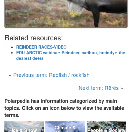
Related resources:
REINDEER RACES-VIDEO
EDU-ARCTIC webinar: Reindeer, caribou, hreindyr: the
dearest deers
«
Previous term: Redfish / rockfish
Next term: Rërës
»
Polarpedia has information categorized by main
topics. Click on an icon below to view the available
terms.
Climate &
Ice & Snow
People & Society