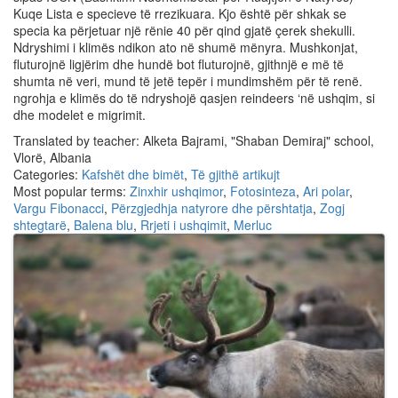
Kuqe Lista e specieve të rrezikuara. Kjo është për shkak se
specia ka përjetuar një rënie 40 për qind gjatë çerek shekulli.
Ndryshimi i klimës ndikon ato në shumë mënyra. Mushkonjat,
fluturojnë ligjërim dhe hundë bot fluturojnë, gjithnjë e më të
shumta në veri, mund të jetë tepër i mundimshëm për të renë.
ngrohja e klimës do të ndryshojë qasjen reindeers ‘në ushqim, si
dhe modelet e migrimit.
Translated by teacher: Alketa Bajrami, "Shaban Demiraj" school,
Vlorë, Albania
Categories:
Kafshët dhe bimët
,
Të gjithë artikujt
Most popular terms:
Zinxhir ushqimor
,
Fotosinteza
,
Ari polar
,
Vargu Fibonacci
,
Përzgjedhja natyrore dhe përshtatja
,
Zogj
shtegtarë
,
Balena blu
,
Rrjeti i ushqimit
,
Merluc