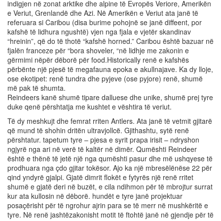
indigjen në zonat arktike dhe alpine të Evropës Veriore, Amerikën
e Veriut, Grenlandë dhe Azi. Në Amerikën e Veriut ata janë të
referuara si Caribou (disa burime pohojnë se janë diffeent, por
kafshë të lidhura ngushtë) vjen nga fjala e vjetër skandinav
“hreinin”, që do të thotë “kafshë horned.” Caribou është bazuar në
fjalën franceze për “bora shoveler, “në lidhje me zakonin e
gërmimi nëpër dëborë për food.Historically renë e kafshës
përbënte një pjesë të megafauna epoka e akullnajave. Ka dy lloje,
ose ekotipet: renë tundra dhe pyjeve (ose pyjore) renë, shumë
më pak të shumta.
Reindeers kanë shumë tipare dalluese dhe unike, shumë prej tyre
duke qenë përshtatja me kushtet e vështira të veriut.
Të dy meshkujt dhe femrat rriten Antlers. Ata janë të vetmit gjitarë
që mund të shohin dritën ultravjollcë. Gjithashtu, sytë renë
përshtatur. tapetum tyre – pjesa e syrit prapa irisit – ndryshon
ngjyrë nga ari në verë të kaltër në dimër. Qumështi Reindeer
është e thënë të jetë një nga qumështi pasur dhe më ushqyese të
prodhuara nga çdo gjitar tokësor. Ajo ka një mbresëlënëse 22 për
qind yndyrë gjalpi. Gjatë dimrit flokët e fytyrës një renë rritet
shumë e gjatë deri në buzët, e cila ndihmon për të mbrojtur surrat
kur ata kullosin në dëborë. hundët e tyre janë projektuar
posaçërisht për të ngrohur ajrin para se të merr në mushkëritë e
tyre. Në renë jashtëzakonisht motit të ftohtë janë në gjendje për të