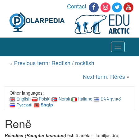
Contact
Toggle
navigation
«
Previous term: Redfish / rockfish
Next term: Rërës
»
Other languages:
English
Polski
Norsk
Italiano
Ελληνικά
Русский
Shqip
Renë
Reindeer (Rangifer tarandus)
është anëtar i familjes dre,