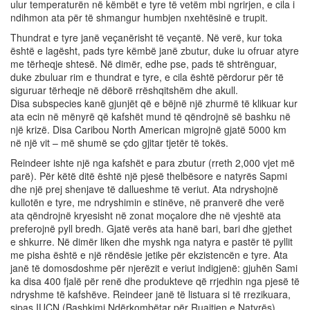
ulur temperaturën në këmbët e tyre të vetëm mbi ngrirjen, e cila i
ndihmon ata për të shmangur humbjen nxehtësinë e trupit.
Thundrat e tyre janë veçanërisht të veçantë. Në verë, kur toka
është e lagësht, pads tyre këmbë janë zbutur, duke iu ofruar atyre
me tërheqje shtesë. Në dimër, edhe pse, pads të shtrënguar,
duke zbuluar rim e thundrat e tyre, e cila është përdorur për të
siguruar tërheqje në dëborë rrëshqitshëm dhe akull.
Disa subspecies kanë gjunjët që e bëjnë një zhurmë të klikuar kur
ata ecin në mënyrë që kafshët mund të qëndrojnë së bashku në
një krizë. Disa Caribou North American migrojnë gjatë 5000 km
në një vit – më shumë se çdo gjitar tjetër të tokës.
Reindeer ishte një nga kafshët e para zbutur (rreth 2,000 vjet më
parë). Për këtë ditë është një pjesë thelbësore e natyrës Sapmi
dhe një prej shenjave të dallueshme të veriut. Ata ndryshojnë
kullotën e tyre, me ndryshimin e stinëve, në pranverë dhe verë
ata qëndrojnë kryesisht në zonat moçalore dhe në vjeshtë ata
preferojnë pyll bredh. Gjatë verës ata hanë bari, bari dhe gjethet
e shkurre. Në dimër liken dhe myshk nga natyra e pastër të pyllit
me pisha është e një rë
nd
ësie jetike për ekzistencën e tyre. Ata
janë të domosdoshme për njerëzit e veriut indigjenë: gjuhën Sami
ka disa 400 fjalë për renë dhe produkteve që rrjedhin nga pjesë të
ndryshme të kafshëve. Reindeer janë të listuara si të rrezikuara,
sipas IUCN (Bashkimi
Nd
ërkombëtar për Ruajtjen e Natyrës)