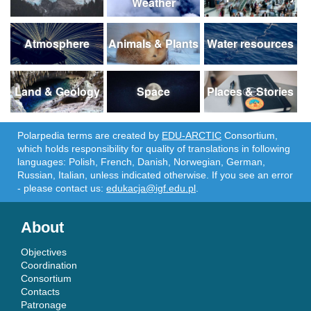
Weather
Atmosphere
Animals & Plants
Water resources
Land & Geology
Space
Places & Stories
Polarpedia terms are created by
EDU-ARCTIC
Consortium,
which holds responsibility for quality of translations in following
languages: Polish, French, Danish, Norwegian, German,
Russian, Italian, unless indicated otherwise. If you see an error
- please contact us:
edukacja@igf.edu.pl
.
About
Objectives
Coordination
Consortium
Contacts
Patronage