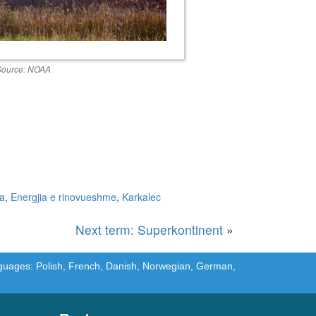
ource: NOAA
ra
,
Energjia e rinovueshme
,
Karkalec
Next term: Superkontinent
»
languages: Polish, French, Danish, Norwegian, German,