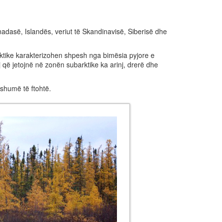
adasë, Islandës, veriut të Skandinavisë, Siberisë dhe
rktike karakterizohen shpesh nga bimësia pyjore e
j që jetojnë në zonën subarktike ka arinj, drerë dhe
shumë të ftohtë.