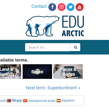
Contact
ailable terms.
Land &
Places &
Space
Geology
Stories
Next term: Superkontinent
»
ский
Shqip
македонски јазик
Español