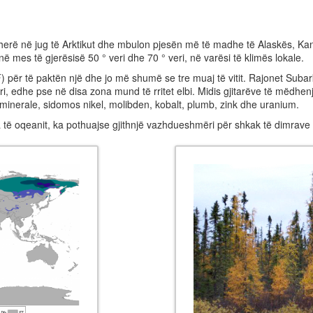
herë në jug të Arktikut dhe mbulon pjesën më të madhe të Alaskës, Kan
në mes të gjerësisë 50 ° veri dhe 70 ° veri, në varësi të klimës lokale.
 për të paktën një dhe jo më shumë se tre muaj të vitit. Rajonet Suba
ori, edhe pse në disa zona mund të rritet elbi. Midis gjitarëve të mëdhen
inerale, sidomos nikel, molibden, kobalt, plumb, zink dhe uranium.
të oqeanit, ka pothuajse gjithnjë vazhdueshmëri për shkak të dimrave 