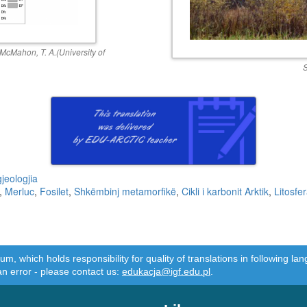
McMahon, T. A.(University of
S
jeologjia
,
Merluc
,
Fosilet
,
Shkëmbinj metamorfikë
,
Cikli i karbonit Arktik
,
Litosfe
m, which holds responsibility for quality of translations in following 
an error - please contact us:
edukacja@igf.edu.pl
.