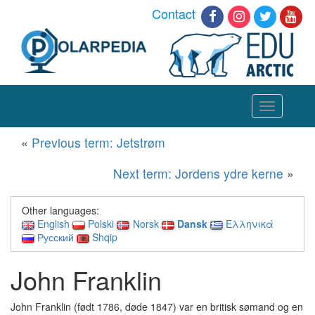
Contact
Toggle
navigation
«
Previous term: Jetstrøm
Next term: Jordens ydre kerne
»
Other languages:
English
Polski
Norsk
Dansk
Ελληνικά
Русский
Shqip
John Franklin
John Franklin (født 1786, døde 1847) var en britisk sømand og en