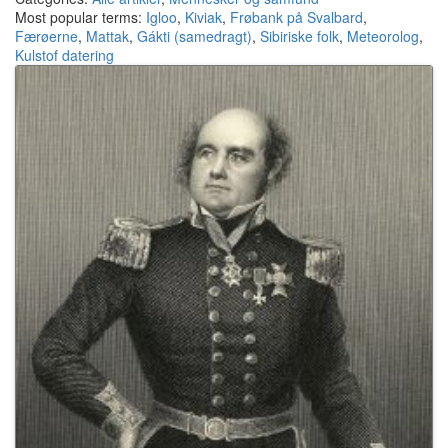
Most popular terms:
Igloo
,
Kiviak
,
Frøbank på Svalbard
,
Færøerne
,
Mattak
,
Gákti (samedragt)
,
Sibiriske folk
,
Meteorolog
,
Kulstof datering