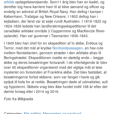
arktisk
opdagelsesrejsende.
Som11 årig blev han en kadet, og
derefter tog hans karriere ham til at blive sømand og officer og
endelig en admiral af British Royal Navy.
Han deltog i kampe i
København, Trafalgar og New Orleans.
I 1802 deltog han i
sejladsen, der først var at sejle rundt Australien.
I 1819-1822 og
1824-1826 ledede han landforskningsekspeditioner til det
canadiske arktiske område (i Coppermine og MacKenzie River-
oplande).
Han var guvernør i Tasmanien 1836-1843.
I 1845 blev han chef for en ekspedition af to skibe, Erebus og
Terror, med det mål at krydse
Nordvestpassagen
, en hav-rute
mellem Nordatlanten, gennem stræder i den arktiske øhav til
Beringstrædet.
Ekspeditionen mødte en dødelig ende – begge
skibe og deres besætninger forsvandt.
I de efterfølgende år blev
over 40 ekspeditioner organiseret med det vigtige mål at løse
mysteriet om forsvinden af Franklins skibe.
Det blev fastslået, at
besætningerne forlod skibene, som var fanget i havis og gik
sydpå til fods for at redde.
Besætningen døde af udmattelse, sult
og hypotermi.
Skibets vrag blev ikke fundet indtil 168 år efter det
dømte forsøg eller i 2014 og 2016.
Foto fra Wikipedia
Categories:
Alle artikler
,
Mennesker og samfund