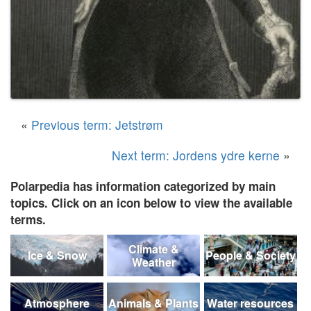
«
Previous term: Jetstrøm
Next term: Jordens ydre kerne
»
Polarpedia has information categorized by main
topics. Click on an icon below to view the available
terms.
Climate &
Ice & Snow
People & Society
Weather
Atmosphere
Animals & Plants
Water resources