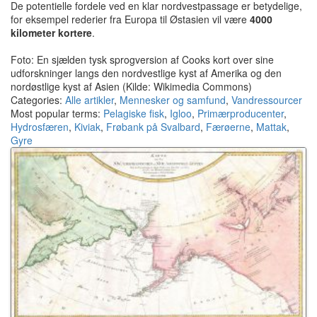
De potentielle fordele ved en klar nordvestpassage er betydelige,
for eksempel rederier fra Europa til Østasien vil være
4000
kilometer kortere
.
Foto: En sjælden tysk sprogversion af Cooks kort over sine
udforskninger langs den nordvestlige kyst af Amerika og den
nordøstlige kyst af Asien (Kilde: Wikimedia Commons)
Categories:
Alle artikler
,
Mennesker og samfund
,
Vandressourcer
Most popular terms:
Pelagiske fisk
,
Igloo
,
Primærproducenter
,
Hydrosfæren
,
Kiviak
,
Frøbank på Svalbard
,
Færøerne
,
Mattak
,
Gyre