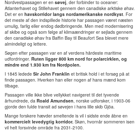
Nordvestpassagen er en
søvej
, der forbinder to oceaner:
Atlanterhavet og Stillehavet gennem den canadiske arktiske øhav.
Det er en
havskorridor langs nordamerikanske nordkyst
.
For
det meste af den indspillede historie har passagen været næsten
umulig, farlig eller endog dødbringende.
Men med modernisering
af skibe og også som følge af klimaændringer er sejlads gennem
den canadiske øhav fra Baffin Bay til Beaufort Sea blevet mere
almindeligt og lettere.
Søgen efter passagen var en af verdens hårdeste maritime
udfordringer.
Ruten ligger 800 km nord for polarcirklen, og
mindre end 1.930 km fra Nordpolen.
I 1845 ledede
Sir John Franklin
et britisk hold i et forsøg på at
finde passagen.
Hverken han eller nogen af hans mænd kom
tilbage.
Passagen ville ikke blive vellykket navigeret til det tyvende
århundrede, da
Roald Amundsen
, norske udforsker, i 1903-06
gjorde den fulde transit ad søvejen i hans lille skib Gjöa.
Mange forskere hævder smeltende is vil i sidste ende åbne en
kommercielt levedygtig korridor.
Skøn, hvornår sommeren isen
vil helt forsvinde område fra 2031-2100.