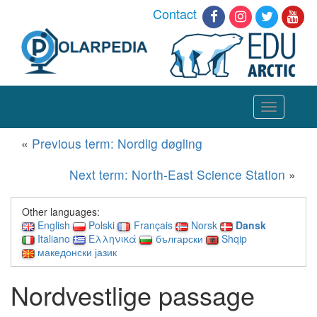
Contact
Toggle
navigation
«
Previous term: Nordlig døgling
Next term: North-East Science Station
»
Other languages:
English
Polski
Français
Norsk
Dansk
Italiano
Ελληνικά
български
Shqip
македонски јазик
Nordvestlige passage