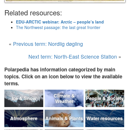
Related resources:
EDU-ARCTIC webinar: Arctic – people’s land
The Northwest passage: the last great frontier
«
Previous term: Nordlig døgling
Next term: North-East Science Station
»
Polarpedia has information categorized by main
topics. Click on an icon below to view the available
terms.
Climate &
Ice & Snow
People & Society
Weather
Atmosphere
Animals & Plants
Water resources