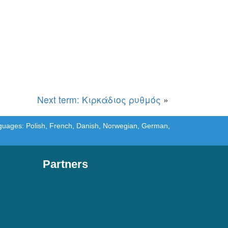
Next term: Κιρκάδιος ρυθμός
»
languages: Polish, French, Danish, Norwegian, German,
Partners