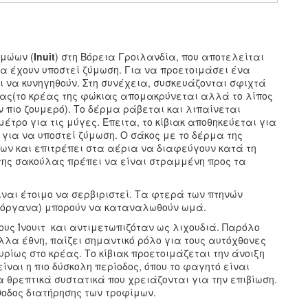
ιμώων (
Inuit
) στη Βόρεια Γροιλανδία, που αποτελείται
οία έχουν υποστεί ζύμωση. Για να προετοιμάσει ένα
ι να κυνηγηθούν. Στη συνέχεια, συσκευάζονται σφιχτά
ας(το κρέας της φώκιας απομακρύνεται αλλά το λίπος
 πιο ζουμερό). Το δέρμα ράβεται και λιπαίνεται
έτρο για τις μύγες. Έπειτα, το κίβιακ αποθηκεύεται για
για να υποστεί ζύμωση. Ο σάκος με το δέρμα της
ων και επιτρέπει στα αέρια να διαφεύγουν κατά τη
 της σακούλας πρέπει να είναι στραμμένη προς τα
ίναι έτοιμο να σερβιριστεί. Τα φτερά των πτηνών
ι όργανα) μπορούν να καταναλωθούν ωμά.
ους Ίνουιτ και αντιμετωπιζόταν ως λιχουδιά. Παρόλο
λλα έθνη, παίζει σημαντικό ρόλο για τους αυτόχθονες
υρίως στο κρέας. Το κίβιακ προετοιμάζεται την άνοιξη
ίναι η πιο δύσκολη περίοδος, όπου το φαγητό είναι
α θρεπτικά συστατικά που χρειάζονται για την επιβίωση.
θοδος διατήρησης των τροφίμων.