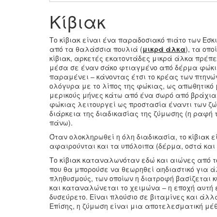
Κίβιακ
Το κίβιακ είναι ένα παραδοσιακό πιάτο των Εσκ
από τα θαλάσσια πουλιά (
μικρά άλκα
), τα οπ
κίβιακ, αρκετές εκατοντάδες μικρά άλκα πρέπε
μέσα σε έναν σάκο φτιαγμένο από δέρμα φώκι
παραμένει – κάνοντας έτσι το κρέας των πτηνών
ολόγυρα με το λίπος της φώκιας, ως απωθητικό μ
μερικούς μήνες κάτω από ένα σωρό από βράχια 
φώκιας λειτουργεί ως προστασία έναντι των ζώ
διάρκεια της διαδικασίας της ζύμωσης (η ραφή
πάνω).
Όταν ολοκληρωθεί η όλη διαδικασία, το κίβιακ ε
αφαιρούνται και τα υπόλοιπα (δέρμα, οστά κα
Το κίβιακ καταναλωνόταν εδώ και αιώνες από τ
που θα μπορούσε να θεωρηθεί αηδιαστικό για ά
πληθυσμούς, των οποίων η διατροφή βασίζεται κ
και καταναλώνεται το χειμώνα – η εποχή αυτή ε
δυσεύρετο. Είναι πλούσιο σε βιταμίνες και άλλ
Επίσης, η ζύμωση είναι μια αποτελεσματική μέ