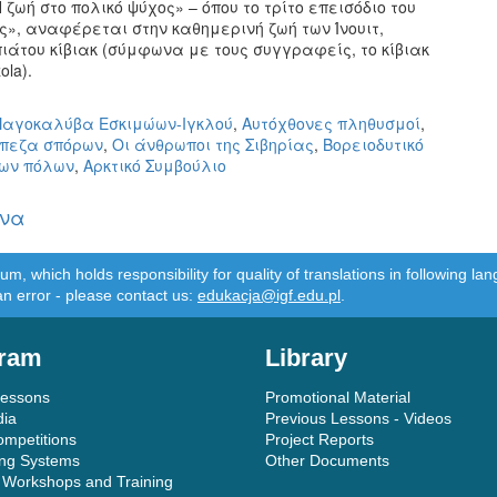
 ζωή στο πολικό ψύχος» – όπου το τρίτο επεισόδιο του
», αναφέρεται στην καθημερινή ζωή των Ίνουιτ,
άτου κίβιακ (σύμφωνα με τους συγγραφείς, το κίβιακ
la).
Παγοκαλύβα Εσκιμώων-Ιγκλού
,
Αυτόχθονες πληθυσμοί
,
πεζα σπόρων
,
Οι άνθρωποι της Σιβηρίας
,
Βορειοδυτικό
των πόλων
,
Αρκτικό Συμβούλιο
ώνα
m, which holds responsibility for quality of translations in following 
an error - please contact us:
edukacja@igf.edu.pl
.
ram
Library
Lessons
Promotional Material
dia
Previous Lessons - Videos
ompetitions
Project Reports
ing Systems
Other Documents
 Workshops and Training