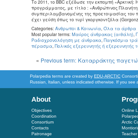
Το 2011, το BBC εξέδωσε την εκπομπή «Αρκτική: Η
προγράμματος, με τίτλο : «Ανθρώπινος Πλανήτης
συμπεριλαμβανομένης της προετοιμασίας του πι
έχει γεύση όπως το τυρί γκοργκοντζόλα (Gorgonzo
Categories:
Άνθρωποι & Κοινωνία
,
Όλα τα άρθρα
Most popular terms:
Μαύρος άνθρακας (αιθάλη)
,
Ραδιοχρονολόγηση με άνθρακα
,
Παγκόσμια τρά
πέρασμα
,
Πολικός εξερευνητής ή εξερευνητής 
«
Previous term: Καταρράκτης παγετ
Polarpedia terms are created by
EDU-ARCTIC
Consortiu
Russian, Italian, unless indicated otherwise. If you see 
About
Prog
Objectives
Online 
Coordination
Polarpe
Consortium
Arctic C
Contacts
Montior
Patronage
Teacher