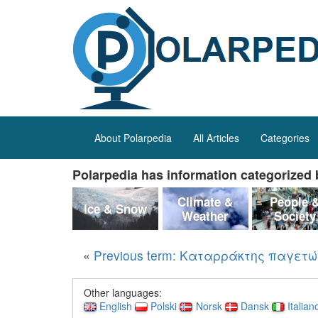
About Polarpedia
All Articles
Categories
Polarpedia has information categorized b
Climate &
People 
Ice & Snow
Weather
Society
«
Previous term: Καταρράκτης παγετ
Other languages:
English
Polski
Norsk
Dansk
Italian