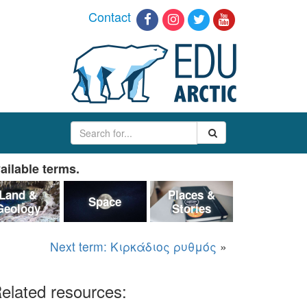
Contact
ailable terms.
Land &
Places &
Space
Geology
Stories
Next term: Κιρκάδιος ρυθμός
»
elated resources: