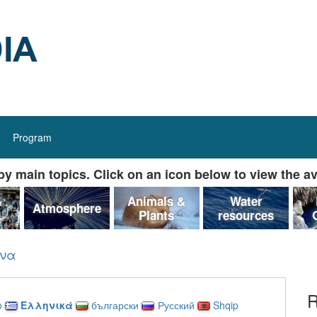
Program
y main topics. Click on an icon below to view the av
&
Animals &
Water
Atmosphere
Plants
resources
ώνα
R
o
Ελληνικά
български
Русский
Shqip