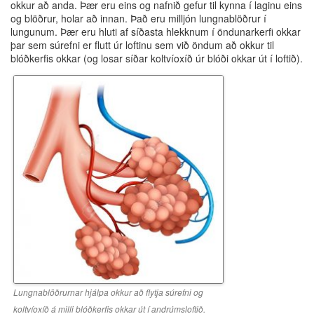
okkur að anda. Þær eru eins og nafnið gefur til kynna í laginu eins
og blöðrur, holar að innan. Það eru milljón lungnablöðrur í
lungunum. Þær eru hluti af síðasta hlekknum í öndunarkerfi okkar
þar sem súrefni er flutt úr loftinu sem við öndum að okkur til
blóðkerfis okkar (og losar síðar koltvíoxíð úr blóði okkar út í loftið).
Lungnablöðrurnar hjálpa okkur að flytja súrefni og
koltvíoxíð á milli blóðkerfis okkar út í andrúmsloftið.