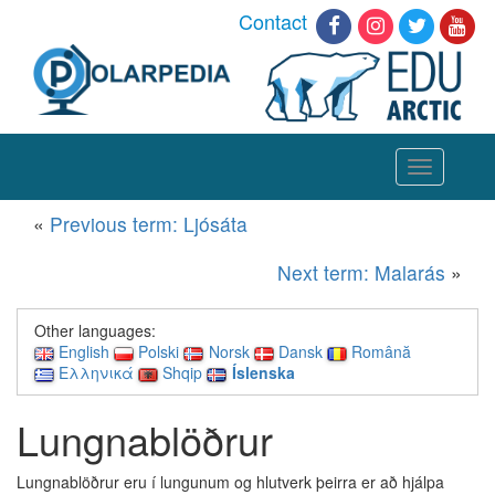
Contact
Toggle
navigation
«
Previous term: Ljósáta
Next term: Malarás
»
Other languages:
English
Polski
Norsk
Dansk
Română
Ελληνικά
Shqip
Íslenska
Lungnablöðrur
Lungnablöðrur eru í lungunum og hlutverk þeirra er að hjálpa