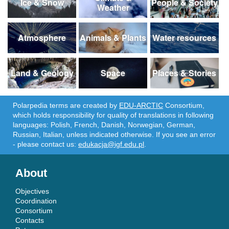
Ice & Snow
People & Society
Weather
Atmosphere
Animals & Plants
Water resources
Land & Geology
Space
Places & Stories
Polarpedia terms are created by
EDU-ARCTIC
Consortium,
which holds responsibility for quality of translations in following
languages: Polish, French, Danish, Norwegian, German,
Russian, Italian, unless indicated otherwise. If you see an error
- please contact us:
edukacja@igf.edu.pl
.
About
Objectives
Coordination
Consortium
Contacts