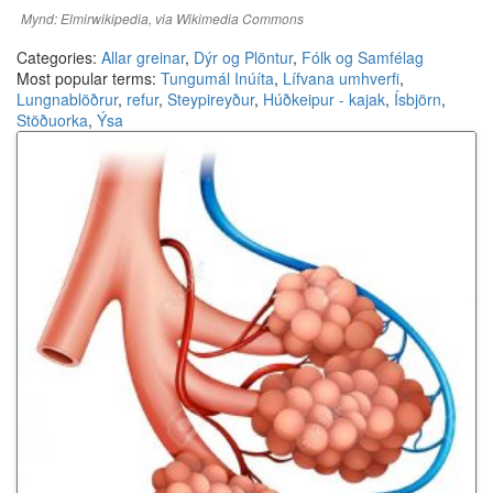
Mynd: Elmirwikipedia, via Wikimedia Commons
Categories:
Allar greinar
,
Dýr og Plöntur
,
Fólk og Samfélag
Most popular terms:
Tungumál Inúíta
,
Lífvana umhverfi
,
Lungnablöðrur
,
refur
,
Steypireyður
,
Húðkeipur - kajak
,
Ísbjörn
,
Stöðuorka
,
Ýsa