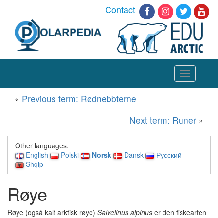
Contact
Toggle
navigation
«
Previous term: Rødnebbterne
Next term: Runer
»
Other languages:
English
Polski
Norsk
Dansk
Русский
Shqip
Røye
Røye (også kalt arktisk røye)
Salvelinus alpinus
er den fiskearten