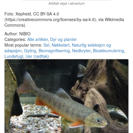
Arktisk røye i akvarium
Foto: Xepheid, CC BY-SA 4.0
(https://creativecommons.org/licenses/by-sa/4.0), via Wikimedia
Commons).
Author: NIBIO
Categories:
Alle artikler
,
Dyr og planter
Most popular terms:
Sel
,
Nøkkelart
,
Naturlig seleksjon og
adapsjon
,
Gyting
,
Biomagnifisering
,
Nedbryter
,
Bioakkumulering
,
Lundefugl
,
Uer (rødfisk)