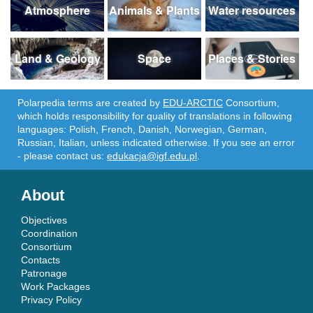
Atmosphere
Animals & Plants
Water resources
Land & Geology
Space
Places & Stories
Polarpedia terms are created by
EDU-ARCTIC
Consortium,
which holds responsibility for quality of translations in following
languages: Polish, French, Danish, Norwegian, German,
Russian, Italian, unless indicated otherwise. If you see an error
- please contact us:
edukacja@igf.edu.pl
.
About
Objectives
Coordination
Consortium
Contacts
Patronage
Work Packages
Privacy Policy