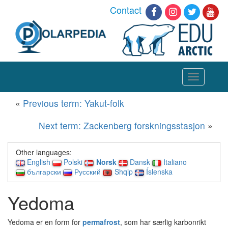
Contact
Toggle
navigation
«
Previous term: Yakut-folk
Next term: Zackenberg forskningsstasjon
»
Other languages:
English
Polski
Norsk
Dansk
Italiano
български
Русский
Shqip
Íslenska
Yedoma
Yedoma er en form for
permafrost
, som har særlig karbonrikt