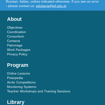
Russian, Italian, unless indicated otherwise. If you see an error
- please contact us:
edukacja@igf.edu.pl
.
About
Objectives
Coordination
Consortium
Contacts
Patronage
Work Packages
Privacy Policy
Program
Online Lessons
Polarpedia
Arctic Competitions
Montioring Systems
Teacher Workshops and Training Sessions
Library