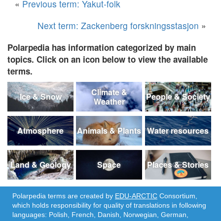
«
Previous term: Yakut-folk
Next term: Zackenberg forskningsstasjon
»
Polarpedia has information categorized by main
topics. Click on an icon below to view the available
terms.
Climate &
Ice & Snow
People & Society
Weather
Atmosphere
Animals & Plants
Water resources
Land & Geology
Space
Places & Stories
Polarpedia terms are created by
EDU-ARCTIC
Consortium,
which holds responsibility for quality of translations in following
languages: Polish, French, Danish, Norwegian, German,