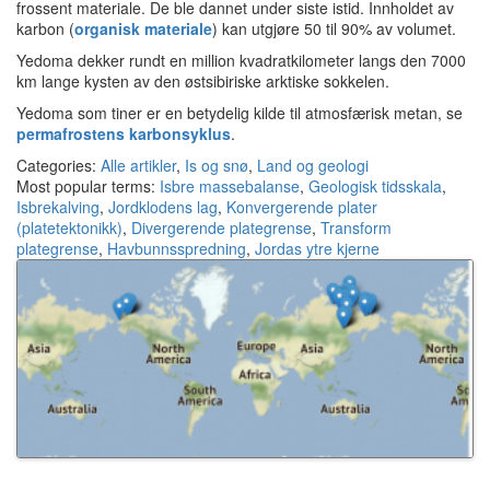
frossent materiale. De ble dannet under siste istid. Innholdet av
karbon (
organisk materiale
) kan utgjøre 50 til 90% av volumet.
Yedoma dekker rundt en million kvadratkilometer langs den 7000
km lange kysten av den østsibiriske arktiske sokkelen.
Yedoma som tiner er en betydelig kilde til atmosfærisk metan, se
permafrostens karbonsyklus
.
Categories:
Alle artikler
,
Is og snø
,
Land og geologi
Most popular terms:
Isbre massebalanse
,
Geologisk tidsskala
,
Isbrekalving
,
Jordklodens lag
,
Konvergerende plater
(platetektonikk)
,
Divergerende plategrense
,
Transform
plategrense
,
Havbunnsspredning
,
Jordas ytre kjerne