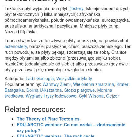
Tektonika płyt wyjaśnia ruch płyt
litosfery
. Istnieje siedem dużych
płyt tektonicznych (i kilka mniejszych): afrykańska,
północnoamerykańska, południowoamerykańska, euroazjatycka,
australijska, antarktyczna i pacyficzna. Mniejsze płyty to np.
Nazca i filipińska.
Teoria stwierdza, że te sztywne płyty unoszą się na powierzchni
astenosfery
, bardziej plastycznej części płaszcza ziemskiego. Ten
ruch powoduje, że płyty pękają i zderzają się ze sobą. Granice
między płytami są albo zbieżne (przesuwające się ku sobie),
rozbieżne (oddalające się od siebie) albo przesuwcze (gdy dwie
płyty przesuwają się równolegle względem siebie).
Kategorie:
Ląd i Geologia
,
Wszystkie artykuły
Popularne terminy:
Warstwy Ziemi
,
Wieloletnia zmarzlina
,
Krater
Batagaika
,
Dolina U-kształtna
,
Stożki piargowe
,
Morena
środkowa
,
Wygłady i rysy lodowcowe
,
Cykl Wilsona
,
Gejzer
Related resources:
The Theory of Plate Tectonics
EDU-ARCTIC webinar: Co nas czeka – zlodowacenie
czy potop?
EDU-ARCTIC webinar: The rock cycle