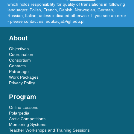
which holds responsibility for quality of translations in following
languages: Polish, French, Danish, Norwegian, German,
Russian, Italian, unless indicated otherwise. If you see an error
- please contact us:
edukacja@igf.edu.pl
.
About
Objectives
Coordination
Consortium
Contacts
Patronage
Work Packages
Privacy Policy
Program
Online Lessons
Polarpedia
Arctic Competitions
Montioring Systems
Teacher Workshops and Training Sessions