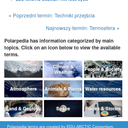
«
Poprzedni termin: Techniki przejścia
Najnowszy termin: Termosfera
»
Polarpedia has information categorized by main
topics. Click on an icon below to view the available
terms.
Climate &
Ice & Snow
People & Society
Weather
Atmosphere
Animals & Plants
Water resources
Land & Geology
Space
Places & Stories
Polarpedia terms are created by
EDU-ARCTIC
Consortium,