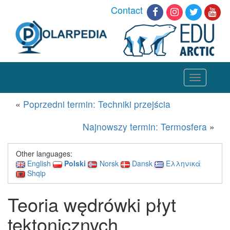
Contact
Toggle
navigation
«
Poprzedni termin: Techniki przejścia
Najnowszy termin: Termosfera
»
Other languages:
English
Polski
Norsk
Dansk
Ελληνικά
Shqip
Teoria wędrówki płyt
tektonicznych