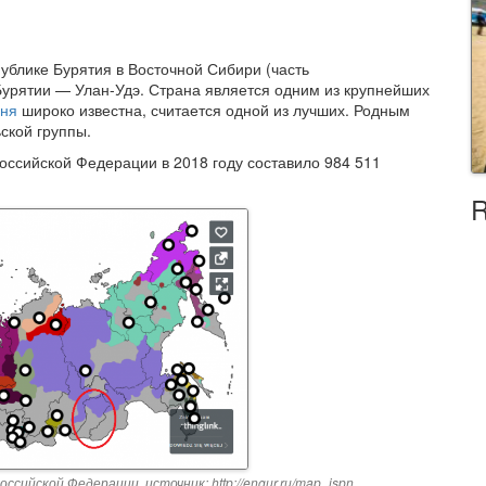
блике Бурятия в Восточной Сибири (часть
Бурятии — Улан-Удэ. Страна является одним из крупнейших
хня
широко известна, считается одной из лучших. Родным
ской группы.
оссийской Федерации в 2018 году составило 984 511
R
ийской Федерации, источник: http://engur.ru/map_ispn.