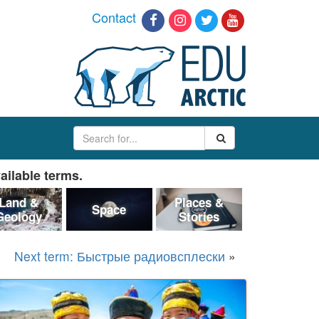
Contact
ailable terms.
Land &
Places &
Space
Geology
Stories
Next term: Быстрые радиовсплески
»