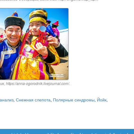
 https://anna-ogorodnik.livejournal.com/.
анализ
,
Снежная слепота
,
Полярные синдромы
,
Йойк
,