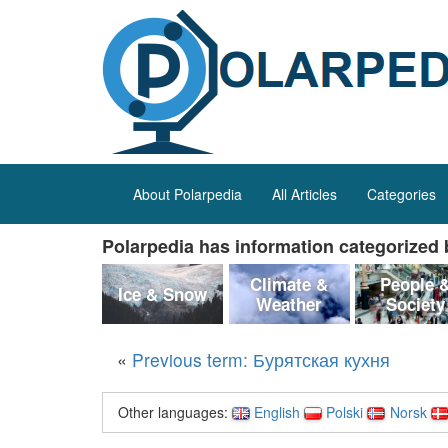
About Polarpedia
All Articles
Categories
Polarpedia has information categorized b
Climate &
People 
Ice & Snow
Weather
Society
«
Previous term: Бурятская кухня
Other languages:
English
Polski
Norsk