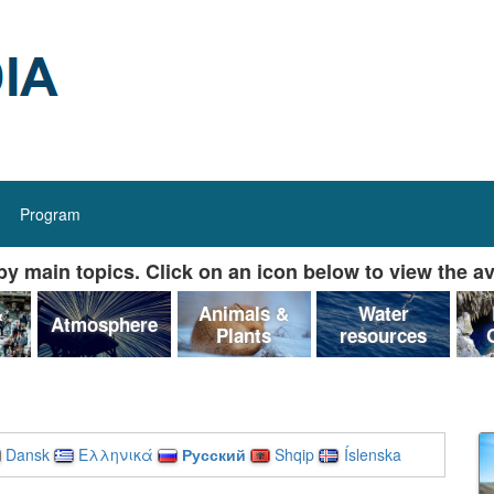
Program
y main topics. Click on an icon below to view the av
&
Animals &
Water
Atmosphere
Plants
resources
Dansk
Ελληνικά
Русский
Shqip
Íslenska