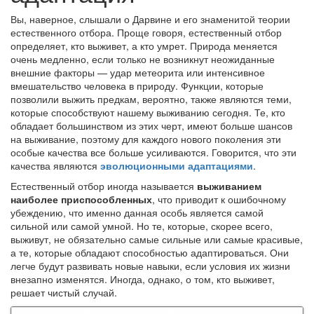
Вы, наверное, слышали о Дарвине и его знаменитой теории
естественного отбора. Проще говоря, естественный отбор
определяет, кто выживет, а кто умрет. Природа меняется
очень медленно, если только не возникнут неожиданные
внешние факторы — удар метеорита или интенсивное
вмешательство человека в природу. Функции, которые
позволили выжить предкам, вероятно, также являются теми,
которые способствуют нашему выживанию сегодня. Те, кто
обладает большинством из этих черт, имеют больше шансов
на выживание, поэтому для каждого нового поколения эти
особые качества все больше усиливаются. Говорится, что эти
качества являются
эволюционными адаптациями
.
Естественный отбор иногда называется
выживанием
наиболее приспособленных
, что приводит к ошибочному
убеждению, что именно данная особь является самой
сильной или самой умной. Но те, которые, скорее всего,
выживут, не обязательно самые сильные или самые красивые,
а те, которые обладают способностью адаптироваться. Они
легче будут развивать новые навыки, если условия их жизни
внезапно изменятся. Иногда, однако, о том, кто выживет,
решает чистый случай.