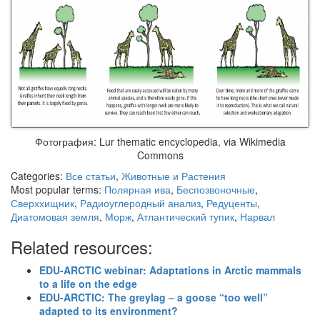
Фотография: Lur thematic encyclopedia, via Wikimedia
Commons
Categories:
Все статьи
,
Животные и Растения
Most popular terms:
Полярная ива
,
Беспозвоночные
,
Сверххищник
,
Радиоуглеродный анализ
,
Редуценты
,
Диатомовая земля
,
Морж
,
Атлантический тупик
,
Нарвал
Related resources:
EDU-ARCTIC webinar: Adaptations in Arctic mammals
to a life on the edge
EDU-ARCTIC: The greylag – a goose “too well”
adapted to its environment?