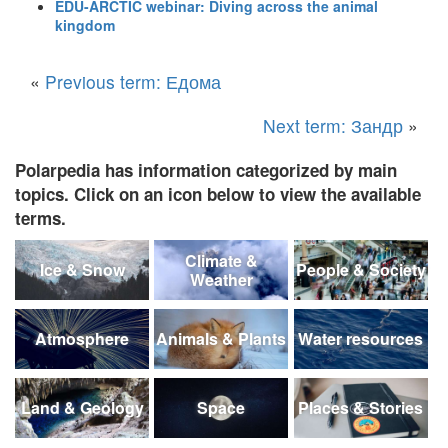
EDU-ARCTIC webinar: Diving across the animal
kingdom
«
Previous term: Едома
Next term: Зандр
»
Polarpedia has information categorized by main
topics. Click on an icon below to view the available
terms.
Climate &
Ice & Snow
People & Society
Weather
Atmosphere
Animals & Plants
Water resources
Land & Geology
Space
Places & Stories