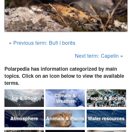
«
Previous term: Bufi i borës
Next term: Capelin
»
Polarpedia has information categorized by main
topics. Click on an icon below to view the available
terms.
Climate &
Ice & Snow
People & Society
Weather
Atmosphere
Animals & Plants
Water resources