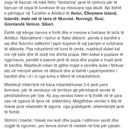
zogu të bazuar në tokë.Këto “fantazma” janë të njohura për të
banuar në copa të tundrave të pa mbuluara nga akulli. Ajo është
e përhapur në Tundrën e Arktikut të
Veriut, Ellesmere Island,
Islandë, male më të larta të Skocisë, Norvegji, Rusi,
Grenlandë Veriore, Siberi.
Është një kënge zanore e fortë dhe e mesme e fushave të larta të
Arktikut. Ndonjëherë i njohur si ‘flake dëbore’, penda e bardhë e
saj dhe fluturimi vallëzimi i japin kopeve të saj pamjen e turbinave
të dëborës. Pas ndryshimit në fund të verës, mashkull duket kaf
me një kafe dhe të zezë me shirita prapa. Nën kokat e puplave të
ngjyrosura, pendët e pasmë janë të zeza dhe puplat e trupit janë
të bardha. Mashkulli mban të gjitha majat e pendës duke i fërkuar
ato në mënyrë aktive në dëborë dhe ai është i papërlyeshëm i
bardhë dhe i zi i zi nga koha e fillimit të mbarështimit.
Meshkujt mbërrijnë në baza mbarështuese 3-6 javë para
femrave, për të vendosur në territore që përmbajnë vende të
përshtatshme për fole. Ky zog vendos folein e tij thellë në të çara
ose në zgavra të tjera në shkëmbinj. Megjithëse vendet e tilla të
folesë janë relativisht të sigurta nga grabitqarët, shkëmbinjtë janë
të ftohtë.
Shtrimi i trashë i folesë me lesh dhe pupla i ndihmon vezët dhe
zogjtë të ngrohen, por femra duhet të mbetet në fole për pjesën