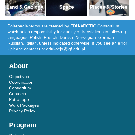
Land & Geology
Space
Places & Stories
Polarpedia terms are created by
EDU-ARCTIC
Consortium,
which holds responsibility for quality of translations in following
languages: Polish, French, Danish, Norwegian, German,
Russian, Italian, unless indicated otherwise. If you see an error
- please contact us:
edukacja@igf.edu.pl
.
About
Objectives
Coordination
Consortium
Contacts
Patronage
Work Packages
Privacy Policy
Program