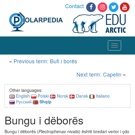
Contact
Toggle
navigation
«
Previous term: Bufi i borës
Next term: Capelin
»
Other languages:
English
Polski
Norsk
Dansk
Italiano
Русский
Shqip
Bungu i dëborës
Bungu i dëborës (
Plectrophenax nivalis
) është bredari verior i çdo