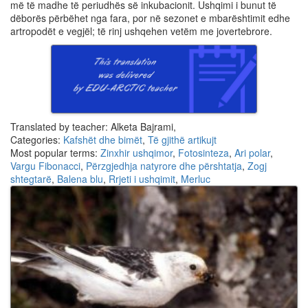
më të madhe të periudhës së inkubacionit. Ushqimi i bunut të
dëborës përbëhet nga fara, por në sezonet e mbarështimit edhe
artropodët e vegjël; të rinj ushqehen vetëm me jovertebrore.
Translated by teacher: Alketa Bajrami,
Categories:
Kafshët dhe bimët
,
Të gjithë artikujt
Most popular terms:
Zinxhir ushqimor
,
Fotosinteza
,
Ari polar
,
Vargu Fibonacci
,
Përzgjedhja natyrore dhe përshtatja
,
Zogj
shtegtarë
,
Balena blu
,
Rrjeti i ushqimit
,
Merluc