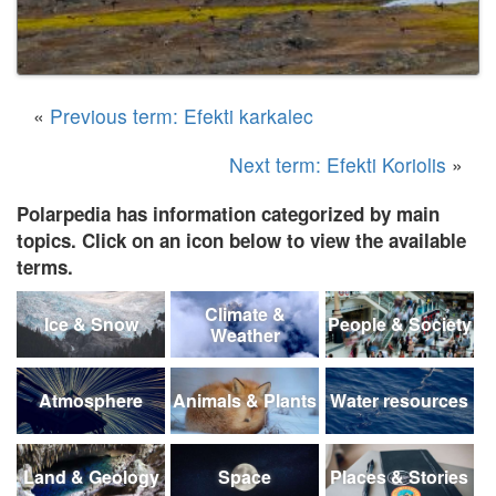
«
Previous term: Efekti karkalec
Next term: Efekti Koriolis
»
Polarpedia has information categorized by main
topics. Click on an icon below to view the available
terms.
Climate &
Ice & Snow
People & Society
Weather
Atmosphere
Animals & Plants
Water resources
Land & Geology
Space
Places & Stories