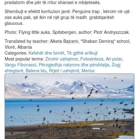
predatorin dhe për të rritur shanset e mbijetesës.
Shembujt e efektit konfuzion janë: Penguins trap , kërcim në ujë
ose auks pak, që ikin në një grup të madh grabitqarësh
glaucous.
Photo: Flying little auks, Spitsbergen, author: Piotr Andryszczak.
Translated by teacher: Alketa Bajrami, "Shaban Demiraj" school,
Vlorë, Albania
Categories:
Kafshët dhe bimët
,
Të gjithë artikujt
Most popular terms:
Zinxhir ushqimor
,
Fotosinteza
,
Ari polar
,
Vargu Fibonacci
,
Përzgjedhja natyrore dhe përshtatja
,
Zogj
shtegtarë
,
Balena blu
,
Rrjeti i ushqimit
,
Merluc