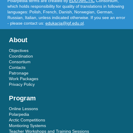
Polarpedia terms are created by
EDU-ARCTIC
Consortium,
which holds responsibility for quality of translations in following
languages: Polish, French, Danish, Norwegian, German,
Russian, Italian, unless indicated otherwise. If you see an error
- please contact us:
edukacja@igf.edu.pl
.
About
Objectives
Coordination
Consortium
Contacts
Patronage
Work Packages
Privacy Policy
Program
Online Lessons
Polarpedia
Arctic Competitions
Montioring Systems
Teacher Workshops and Training Sessions