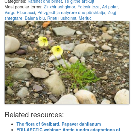
Categories:
Kafshët dhe bimët
,
Të gjithë artikujt
Most popular terms:
Zinxhir ushqimor
,
Fotosinteza
,
Ari polar
,
Vargu Fibonacci
,
Përzgjedhja natyrore dhe përshtatja
,
Zogj
shtegtarë
,
Balena blu
,
Rrjeti i ushqimit
,
Merluc
Related resources:
The flora of Svalbard, Papaver dahlianum
EDU-ARCTIC webinar: Arctic tundra adaptations of