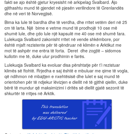
fakti se ajo është gjetur kryesisht në arkipelag Svalbard. Ajo
gjithashtu mund të gjendet në pjesën verilindore të Grenlandës
dhe në veri të Norvegjisë.
Bima ka lule të bardha dhe të verdha, dhe rritet vetëm deri në 25
cm të larta. Një bime e vetme mund të prodhojë 10 ose më
shumë lule, dhe çdo lule një kapsulë me 40 ose më shumë fara.
Lulekuqja Svalbard zakonisht rritet në vende shkëmbore, por
është mjaft rezistente për të qëndruar në klimën e Arktikut me
mot të ashpër me erëra të forta. Deret dhe zogjtë – sidomos
kullotin me të, duke ulur prodhimin e farës.
Lulekuqja Svalbard ka evoluar disa përshtatje për t’i rezistuar
klimës së ftohtë. Rrjedha e saj është e mbuluar me qime të vogla,
që ndihmon në mbajtjen e nxehtësisë dhe lulet e saj mund të
orientohen për të ndjekur lëvizjen e diellit në të gjithë qiellin, duke
bërë të mundur që maksimizimi i dritës së diellit gjatë sezonit të
shkurtër të rritjes në Arktik.