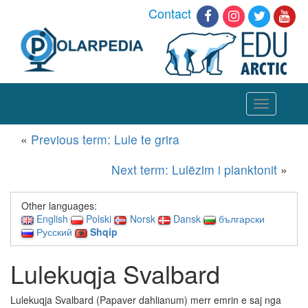
Contact
Toggle
navigation
«
Previous term: Lule te grira
Next term: Lulëzim i planktonit
»
Other languages:
English
Polski
Norsk
Dansk
български
Русский
Shqip
Lulekuqja Svalbard
Lulekuqja Svalbard (Papaver dahlianum) merr emrin e saj nga