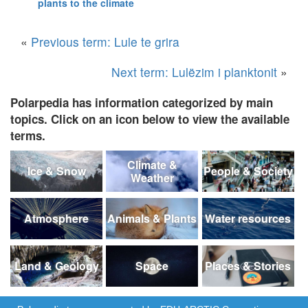
plants to the climate
«
Previous term: Lule te grira
Next term: Lulëzim i planktonit
»
Polarpedia has information categorized by main
topics. Click on an icon below to view the available
terms.
Climate &
Ice & Snow
People & Society
Weather
Atmosphere
Animals & Plants
Water resources
Land & Geology
Space
Places & Stories