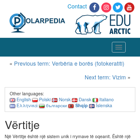
Contact
Toggle
navigation
«
Previous term: Verbëria e borës (fotokeratiti)
Next term: Vizim
»
Other languages:
English
Polski
Norsk
Dansk
Italiano
Ελληνικά
български
Shqip
Íslenska
Vërtitje
Një Vërtitje është një sistem unik i rrymave të oqeanit. Është një