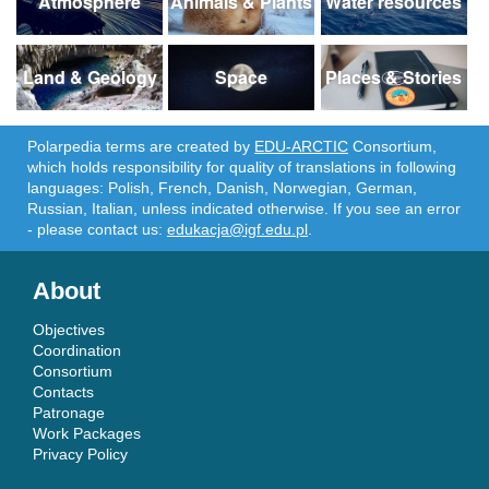
Atmosphere
Animals & Plants
Water resources
Land & Geology
Space
Places & Stories
Polarpedia terms are created by
EDU-ARCTIC
Consortium,
which holds responsibility for quality of translations in following
languages: Polish, French, Danish, Norwegian, German,
Russian, Italian, unless indicated otherwise. If you see an error
- please contact us:
edukacja@igf.edu.pl
.
About
Objectives
Coordination
Consortium
Contacts
Patronage
Work Packages
Privacy Policy