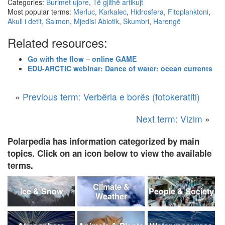
Categories:
Burimet ujore
,
Të gjithë artikujt
Most popular terms:
Merluc
,
Karkalec
,
Hidrosfera
,
Fitoplanktoni
,
Akull i detit
,
Salmon
,
Mjedisi Abiotik
,
Skumbri
,
Harengë
Related resources:
Go with the flow – online GAME
EDU-ARCTIC webinar: Dance of water: ocean currents
«
Previous term: Verbëria e borës (fotokeratiti)
Next term: Vizim
»
Polarpedia has information categorized by main
topics. Click on an icon below to view the available
terms.
Climate &
Ice & Snow
People & Society
Weather