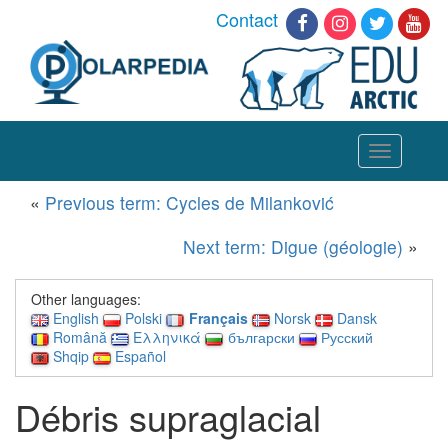
Contact
Toggle
navigation
«
Previous term: Cycles de Milanković
Next term: Digue (géologie)
»
Other languages:
English
Polski
Français
Norsk
Dansk
Română
Ελληνικά
български
Русский
Shqip
Español
Débris supraglacial