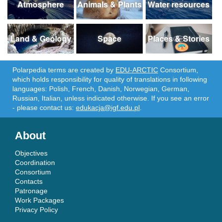
Atmosphere
Animals & Plants
Water resources
Land & Geology
Space
Places & Stories
Polarpedia terms are created by
EDU-ARCTIC
Consortium,
which holds responsibility for quality of translations in following
languages: Polish, French, Danish, Norwegian, German,
Russian, Italian, unless indicated otherwise. If you see an error
- please contact us:
edukacja@igf.edu.pl
.
About
Objectives
Coordination
Consortium
Contacts
Patronage
Work Packages
Privacy Policy