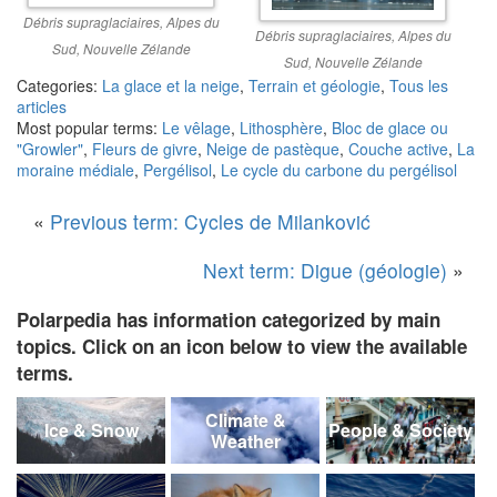
Débris supraglaciaires, Alpes du
Débris supraglaciaires, Alpes du
Sud, Nouvelle Zélande
Sud, Nouvelle Zélande
Categories:
La glace et la neige
,
Terrain et géologie
,
Tous les
articles
Most popular terms:
Le vêlage
,
Lithosphère
,
Bloc de glace ou
"Growler"
,
Fleurs de givre
,
Neige de pastèque
,
Couche active
,
La
moraine médiale
,
Pergélisol
,
Le cycle du carbone du pergélisol
«
Previous term: Cycles de Milanković
Next term: Digue (géologie)
»
Polarpedia has information categorized by main
topics. Click on an icon below to view the available
terms.
Climate &
Ice & Snow
People & Society
Weather