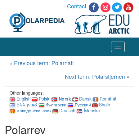
Contact
Toggle
navigation
«
Previous term: Polarnatt
Next term: Polarstjernen
»
Other languages:
English
Polski
Norsk
Dansk
Română
Ελληνικά
български
Русский
Shqip
македонски јазик
Deutsch
Íslenska
Polarrev