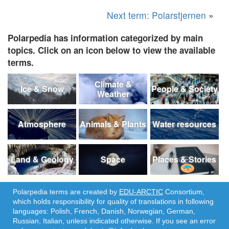
Next term: Polarstjernen
»
Polarpedia has information categorized by main
topics. Click on an icon below to view the available
terms.
Climate &
Ice & Snow
People & Society
Weather
Atmosphere
Animals & Plants
Water resources
Land & Geology
Space
Places & Stories
Polarpedia terms are created by
EDU-ARCTIC
Consortium,
which holds responsibility for quality of translations in following
languages: Polish, French, Danish, Norwegian, German,
Russian, Italian, unless indicated otherwise. If you see an error