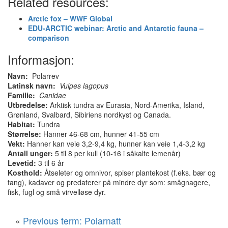
Related resources:
Arctic fox – WWF Global
EDU-ARCTIC webinar: Arctic and Antarctic fauna –
comparison
Informasjon:
Navn:
Polarrev
Latinsk navn:
Vulpes lagopus
Familie:
Canidae
Utbredelse:
Arktisk tundra av Eurasia, Nord-Amerika, Island,
Grønland, Svalbard, Sibiriens nordkyst og Canada.
Habitat:
Tundra
Størrelse:
Hanner 46-68 cm, hunner 41-55 cm
Vekt:
Hanner kan veie 3,2-9,4 kg, hunner kan veie 1,4-3,2 kg
Antall unger:
5 til 8 per kull (10-16 i såkalte lemenår)
Levetid:
3 til 6 år
Kosthold:
Åtseleter og omnivor, spiser plantekost (f.eks. bær og
tang), kadaver og predaterer på mindre dyr som: smågnagere,
fisk, fugl og små virvelløse dyr.
«
Previous term: Polarnatt