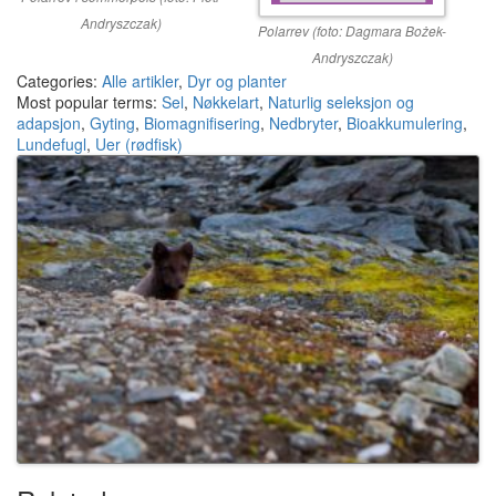
Andryszczak)
Polarrev (foto: Dagmara Bożek-
Andryszczak)
Categories:
Alle artikler
,
Dyr og planter
Most popular terms:
Sel
,
Nøkkelart
,
Naturlig seleksjon og
adapsjon
,
Gyting
,
Biomagnifisering
,
Nedbryter
,
Bioakkumulering
,
Lundefugl
,
Uer (rødfisk)