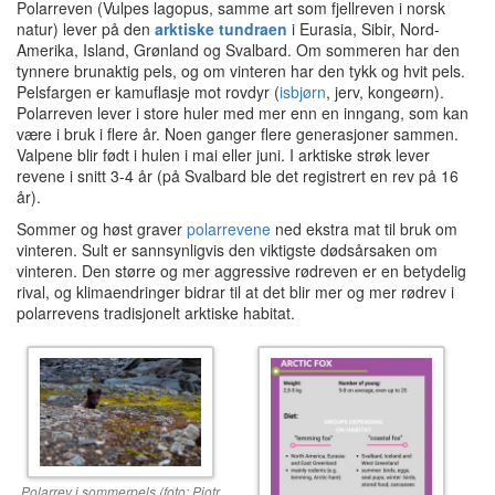
Polarreven (Vulpes lagopus, samme art som fjellreven i norsk
natur) lever på den
arktiske tundraen
i Eurasia, Sibir, Nord-
Amerika, Island, Grønland og Svalbard. Om sommeren har den
tynnere brunaktig pels, og om vinteren har den tykk og hvit pels.
Pelsfargen er kamuflasje mot rovdyr (
isbjørn
, jerv, kongeørn).
Polarreven lever i store huler med mer enn en inngang, som kan
være i bruk i flere år. Noen ganger flere generasjoner sammen.
Valpene blir født i hulen i mai eller juni. I arktiske strøk lever
revene i snitt 3-4 år (på Svalbard ble det registrert en rev på 16
år).
Sommer og høst graver
polarrevene
ned ekstra mat til bruk om
vinteren. Sult er sannsynligvis den viktigste dødsårsaken om
vinteren. Den større og mer aggressive rødreven er en betydelig
rival, og klimaendringer bidrar til at det blir mer og mer rødrev i
polarrevens tradisjonelt arktiske habitat.
Polarrev i sommerpels (foto: Piotr