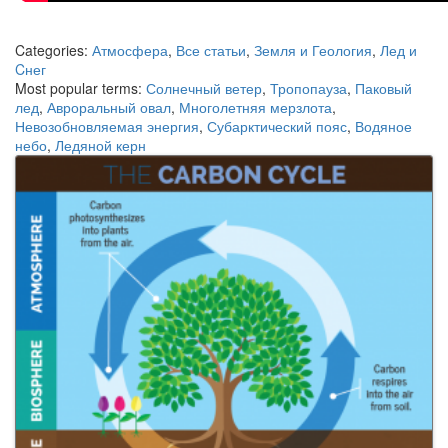
Categories:
Атмосфера
,
Все статьи
,
Земля и Геология
,
Лед и
Cнег
Most popular terms:
Солнечный ветер
,
Тропопауза
,
Паковый
лед
,
Авроральный овал
,
Многолетняя мерзлота
,
Невозобновляемая энергия
,
Субарктический пояс
,
Водяное
небо
,
Ледяной керн