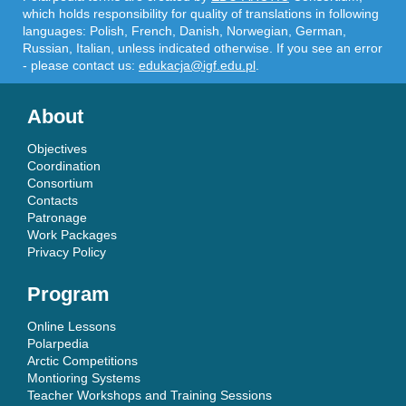
which holds responsibility for quality of translations in following
languages: Polish, French, Danish, Norwegian, German,
Russian, Italian, unless indicated otherwise. If you see an error
- please contact us:
edukacja@igf.edu.pl
.
About
Objectives
Coordination
Consortium
Contacts
Patronage
Work Packages
Privacy Policy
Program
Online Lessons
Polarpedia
Arctic Competitions
Montioring Systems
Teacher Workshops and Training Sessions