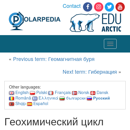
Contact
Toggle
navigation
«
Previous term: Геомагнитная буря
Next term: Гибернация
»
Other languages:
English
Polski
Français
Norsk
Dansk
Română
Ελληνικά
български
Русский
Shqip
Español
Геохимический цикл