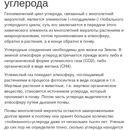
углерода
Геохимический цикл углерода, связанный с многолетней
мерзлотой, является элементом («попдциклем») глобального
углеродного цикла; суть его заключается в передачи этого
химического элемента из многолетней мерзлоты растениям и
микроорганизмам, потом проникновении в атмосферу,
обратно в растения, а в конце обратно в почву.
Углеродные соединения необходимы для жизни на Земле. В
земной атмосфере углерод встречается прежде всего либо в
неорганической форме углекислого газа (CO2), либо
органической в виде метана (CH4).
Углекислый газ покидает атмосферу, поглощаемый
растениями в процессе фотосинтеза в виде осадков и т.п.
Мертвые растения и животные, т.е. мертвое органическое
вещество, становятся источником углерода, который
проникает в почву. Потом часть углерода выделяется в
атмосферу путем дыхания почвы.
Почвы многолетней мерзлоты остаются замороженными
долгое время и поэтому они хранят большое количество
«пойманного»углерода даже от нескольких тысяч лет. Ученые
до сих пор не определили точно, сколько углерода находится