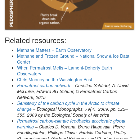
Related resources:
Methane Matters – Earth Observatory
Methane and Frozen Ground – National Snow & Ice Data
Center
When Permafrost Melts – Lamont-Doherty Earth
Observatory
Chris Mooney on the Washington Post
Permafrost carbon network
– Christina Schädel, A. David
McGuire, Edward AG Schuur, © Permafrost Carbon
Network, 2015
Sensitivity of the carbon cycle in the Arctic to climate
change
– Ecological Monographs, 79(4), 2009, pp. 523–
555, 2009 by the Ecological Society of America
Permafrost carbon-climate feedbacks accelerate global
warming
– Charles D. Kovena, Bruno Ringevala, Pierre
Friedlingsteinc, Philippe Ciaisa, Patricia Cadulea, Dmitry
Khvorostyanovd, Gerhard Krinnere, and Charles Tarnocaif