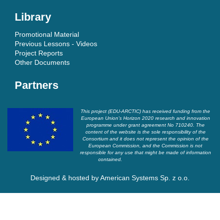
Library
Promotional Material
Previous Lessons - Videos
Project Reports
Other Documents
Partners
This project (EDU-ARCTIC) has received funding from the
European Union’s Horizon 2020 research and innovation
programme under grant agreement No 710240. The
content of the website is the sole responsibility of the
Consortium and it does not represent the opinion of the
European Commission, and the Commission is not
responsible for any use that might be made of information
contained.
Designed & hosted by
American Systems Sp. z o.o.