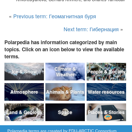
«
Previous term: Геомагнитная буря
Next term: Гибернация
»
Polarpedia has information categorized by main
topics. Click on an icon below to view the available
terms.
Climate &
Ice & Snow
People & Society
Weather
Atmosphere
Animals & Plants
Water resources
Land & Geology
Space
Places & Stories
Polarpedia terms are created by
EDU-ARCTIC
Consortium,