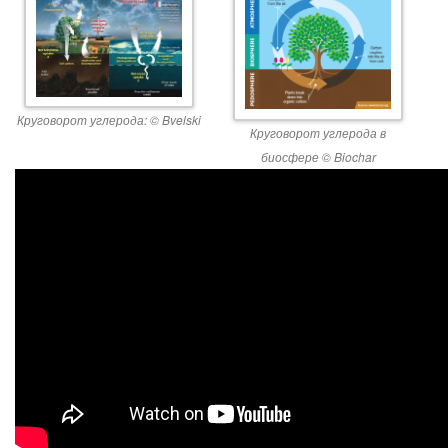
Круговорот углерода: © Bvelski
Круговорот углерода в
биосфере © Biochar