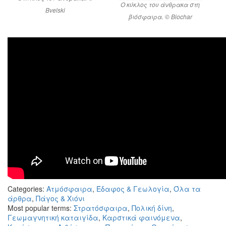
Ο κύκλος του άνθρακα στη
Bvelski
βιόσφαιρα. © Biochar
Categories:
Ατμόσφαιρα
,
Έδαφος & Γεωλογία
,
Όλα τα
άρθρα
,
Πάγος & Χιόνι
Most popular terms:
Στρατόσφαιρα
,
Πολική δίνη
,
Γεωμαγνητική καταιγίδα
,
Καρστικά φαινόμενα
,