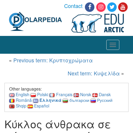
Contact
Toggle
navigation
«
Previous term: Κρυπτοχρώματα
Next term: Κυψελίδα
»
Other languages:
English
Polski
Français
Norsk
Dansk
Română
Ελληνικά
български
Русский
Shqip
Español
Κύκλος άνθρακα σε