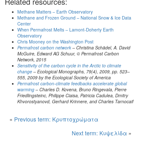
Related resources:
Methane Matters – Earth Observatory
Methane and Frozen Ground – National Snow & Ice Data
Center
When Permafrost Melts – Lamont-Doherty Earth
Observatory
Chris Mooney on the Washington Post
Permafrost carbon network
– Christina Schädel, A. David
McGuire, Edward AG Schuur, © Permafrost Carbon
Network, 2015
Sensitivity of the carbon cycle in the Arctic to climate
change
– Ecological Monographs, 79(4), 2009, pp. 523–
555, 2009 by the Ecological Society of America
Permafrost carbon-climate feedbacks accelerate global
warming
– Charles D. Kovena, Bruno Ringevala, Pierre
Friedlingsteinc, Philippe Ciaisa, Patricia Cadulea, Dmitry
Khvorostyanovd, Gerhard Krinnere, and Charles Tarnocaif
«
Previous term: Κρυπτοχρώματα
Next term: Κυψελίδα
»