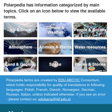
Polarpedia has information categorized by main
topics. Click on an icon below to view the available
terms.
Climate &
Ice & Snow
People & Society
Weather
Atmosphere
Animals & Plants
Water resources
Land & Geology
Space
Places & Stories
Polarpedia terms are created by
EDU-ARCTIC
Consortium,
which holds responsibility for quality of translations in following
languages: Polish, French, Danish, Norwegian, German,
Russian, Italian, unless indicated otherwise. If you see an error
- please contact us:
edukacja@igf.edu.pl
.