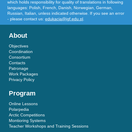
which holds responsibility for quality of translations in following
languages: Polish, French, Danish, Norwegian, German,
Russian, Italian, unless indicated otherwise. If you see an error
- please contact us:
edukacja@igf.edu.pl
.
About
Objectives
Coordination
Consortium
Contacts
Patronage
Work Packages
Privacy Policy
Program
Online Lessons
Polarpedia
Arctic Competitions
Montioring Systems
Teacher Workshops and Training Sessions