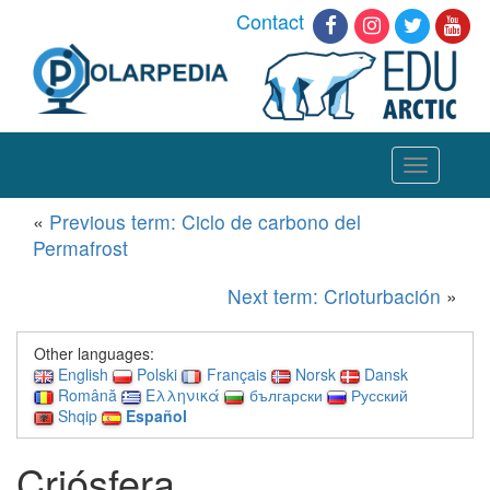
Contact
Toggle
navigation
«
Previous term: Ciclo de carbono del
Permafrost
Next term: Crioturbación
»
Other languages:
English
Polski
Français
Norsk
Dansk
Română
Ελληνικά
български
Русский
Shqip
Español
Criósfera