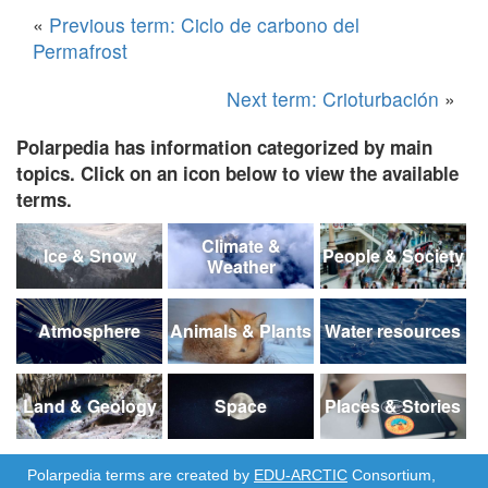
«
Previous term: Ciclo de carbono del
Permafrost
Next term: Crioturbación
»
Polarpedia has information categorized by main
topics. Click on an icon below to view the available
terms.
Climate &
Ice & Snow
People & Society
Weather
Atmosphere
Animals & Plants
Water resources
Land & Geology
Space
Places & Stories
Polarpedia terms are created by
EDU-ARCTIC
Consortium,