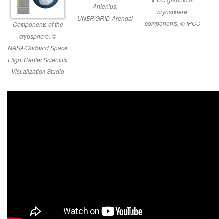
Ahlenius,
cryosphere
UNEP/GRID-Arendal
components, © IPCC
Components of the
cryosphere: ©
NASA/Goddard Space
Flight Center Scientific
Visualization Studio