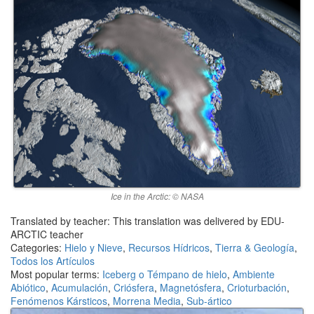
Ice in the Arctic: © NASA
Translated by teacher: This translation was delivered by EDU-
ARCTIC teacher
Categories:
Hielo y Nieve
,
Recursos Hídricos
,
Tierra & Geología
,
Todos los Artículos
Most popular terms:
Iceberg o Témpano de hielo
,
Ambiente
Abiótico
,
Acumulación
,
Criósfera
,
Magnetósfera
,
Crioturbación
,
Fenómenos Kársticos
,
Morrena Media
,
Sub-ártico