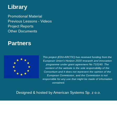
Library
Promotional Material
Previous Lessons - Videos
Project Reports
Other Documents
Partners
This project (EDU-ARCTIC) has received funding from the
European Union’s Horizon 2020 research and innovation
programme under grant agreement No 710240. The
content of the website is the sole responsibility of the
Consortium and it does not represent the opinion of the
European Commission, and the Commission is not
responsible for any use that might be made of information
contained.
Designed & hosted by
American Systems Sp. z o.o.