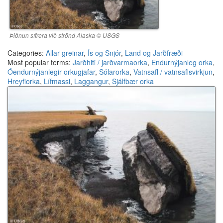
Þiðnun sífrera við strönd Alaska © USGS
Categories:
Allar greinar
,
Ís og Snjór
,
Land og Jarðfræði
Most popular terms:
Jarðhiti / jarðvarmaorka
,
Endurnýjanleg orka
,
Óendurnýjanlegir orkugjafar
,
Sólarorka
,
Vatnsafl / vatnsaflsvirkjun
,
Hreyfiorka
,
Lífmassi
,
Laggangur
,
Sjálfbær orka