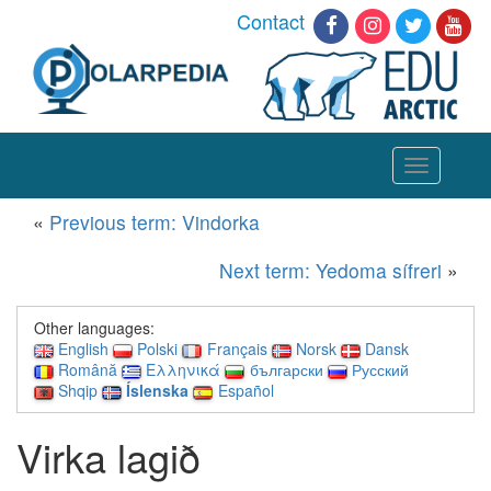
Contact
Toggle
navigation
«
Previous term: Vindorka
Next term: Yedoma sífreri
»
Other languages:
English
Polski
Français
Norsk
Dansk
Română
Ελληνικά
български
Русский
Shqip
Íslenska
Español
Virka lagið