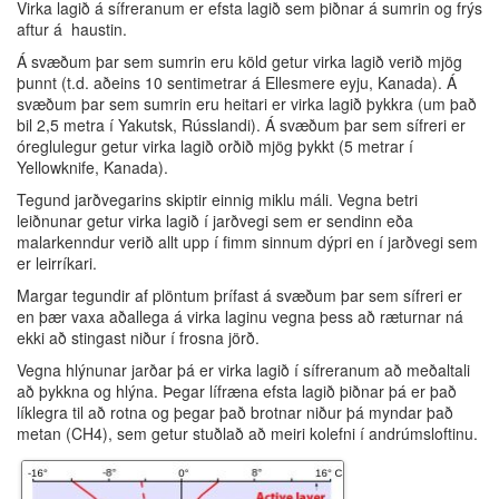
Virka lagið á sífreranum er efsta lagið sem þiðnar á sumrin og frýs
aftur á haustin.
Á svæðum þar sem sumrin eru köld getur virka lagið verið mjög
þunnt (t.d. aðeins 10 sentimetrar á Ellesmere eyju, Kanada). Á
svæðum þar sem sumrin eru heitari er virka lagið þykkra (um það
bil 2,5 metra í Yakutsk, Rússlandi). Á svæðum þar sem sífreri er
óreglulegur getur virka lagið orðið mjög þykkt (5 metrar í
Yellowknife, Kanada).
Tegund jarðvegarins skiptir einnig miklu máli. Vegna betri
leiðnunar getur virka lagið í jarðvegi sem er sendinn eða
malarkenndur verið allt upp í fimm sinnum dýpri en í jarðvegi sem
er leirríkari.
Margar tegundir af plöntum þrífast á svæðum þar sem sífreri er
en þær vaxa aðallega á virka laginu vegna þess að ræturnar ná
ekki að stingast niður í frosna jörð.
Vegna hlýnunar jarðar þá er virka lagið í sífreranum að meðaltali
að þykkna og hlýna. Þegar lífræna efsta lagið þiðnar þá er það
líklegra til að rotna og þegar það brotnar niður þá myndar það
metan (CH4), sem getur stuðlað að meiri kolefni í andrúmsloftinu.