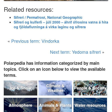
Related resources:
Sífreri / Permafrost, National Geographic
Sífreri og kulferli – júlí 2000 – áhrif ófrosins vatns á hita
og fjöldaflutninga á virka laginu og sífrera
«
Previous term: Vindorka
Next term: Yedoma sífreri
»
Polarpedia has information categorized by main
topics. Click on an icon below to view the available
terms.
Climate &
Ice & Snow
People & Society
Weather
Atmosphere
Animals & Plants
Water resources