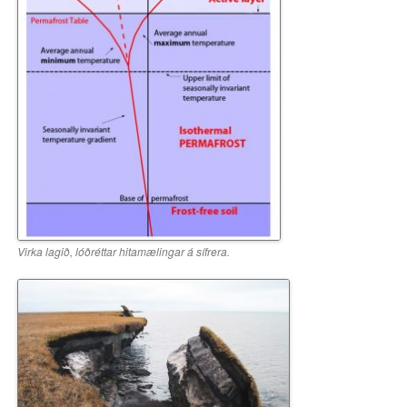
Virka lagið, lóðréttar hitamælingar á sífrera.