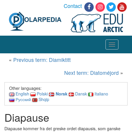
Contact
Toggle
navigation
«
Previous term: Diamiktitt
Next term: Diatoméjord
»
Other languages:
English
Polski
Norsk
Dansk
Italiano
Русский
Shqip
Diapause
Diapause kommer fra det greske ordet diapausis, som ganske