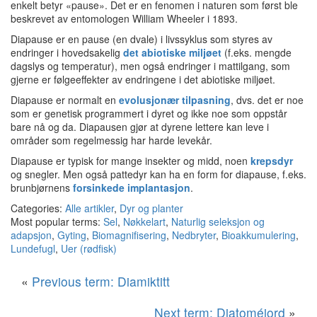
enkelt betyr «pause». Det er en fenomen i naturen som først ble
beskrevet av entomologen William Wheeler i 1893.
Diapause er en pause (en dvale) i livssyklus som styres av
endringer i hovedsakelig
det abiotiske miljøet
(f.eks. mengde
dagslys og temperatur), men også endringer i mattilgang, som
gjerne er følgeeffekter av endringene i det abiotiske miljøet.
Diapause er normalt en
evolusjonær tilpasning
, dvs. det er noe
som er genetisk programmert i dyret og ikke noe som oppstår
bare nå og da. Diapausen gjør at dyrene lettere kan leve i
områder som regelmessig har harde levekår.
Diapause er typisk for mange insekter og midd, noen
krepsdyr
og snegler. Men også pattedyr kan ha en form for diapause, f.eks.
brunbjørnens
forsinkede implantasjon
.
Categories:
Alle artikler
,
Dyr og planter
Most popular terms:
Sel
,
Nøkkelart
,
Naturlig seleksjon og
adapsjon
,
Gyting
,
Biomagnifisering
,
Nedbryter
,
Bioakkumulering
,
Lundefugl
,
Uer (rødfisk)
«
Previous term: Diamiktitt
Next term: Diatoméjord
»