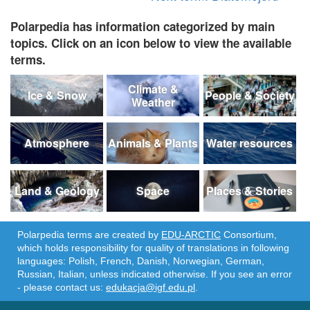
Polarpedia has information categorized by main
topics. Click on an icon below to view the available
terms.
Climate &
Ice & Snow
People & Society
Weather
Atmosphere
Animals & Plants
Water resources
Land & Geology
Space
Places & Stories
Polarpedia terms are created by
EDU-ARCTIC
Consortium,
which holds responsibility for quality of translations in following
languages: Polish, French, Danish, Norwegian, German,
Russian, Italian, unless indicated otherwise. If you see an error
- please contact us:
edukacja@igf.edu.pl
.