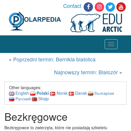
Contact
Toggle
navigation
«
Poprzedni termin: Bernikla białolica
Najnowszy termin: Białozór
»
Other languages:
English
Polski
Norsk
Dansk
български
Русский
Shqip
Bezkręgowce
Bezkręgowce to zwierzęta, które nie posiadają szkieletu