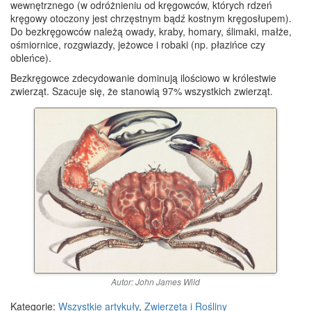
wewnętrznego (w odróżnieniu od kręgowców, których rdzeń
kręgowy otoczony jest chrzęstnym bądź kostnym kręgosłupem).
Do bezkręgowców należą owady, kraby, homary, ślimaki, małże,
ośmiornice, rozgwiazdy, jeżowce i robaki (np. płazińce czy
obleńce).
Bezkręgowce zdecydowanie dominują ilościowo w królestwie
zwierząt. Szacuje się, że stanowią 97% wszystkich zwierząt.
Autor: John James Wild
Kategorie:
Wszystkie artykuły
,
Zwierzęta i Rośliny