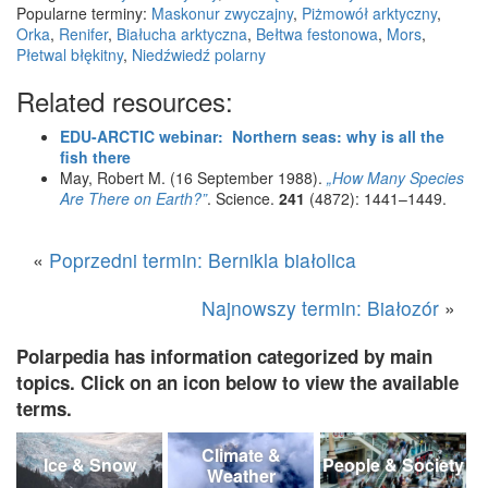
Popularne terminy:
Maskonur zwyczajny
,
Piżmowół arktyczny
,
Orka
,
Renifer
,
Białucha arktyczna
,
Bełtwa festonowa
,
Mors
,
Płetwal błękitny
,
Niedźwiedź polarny
Related resources:
EDU-ARCTIC webinar: Northern seas: why is all the
fish there
May, Robert M. (16 September 1988).
„How Many Species
Are There on Earth?”
. Science.
241
(4872): 1441–1449.
«
Poprzedni termin: Bernikla białolica
Najnowszy termin: Białozór
»
Polarpedia has information categorized by main
topics. Click on an icon below to view the available
terms.
Climate &
Ice & Snow
People & Society
Weather