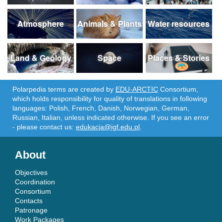
Atmosphere
Animals & Plants
Water resources
Land & Geology
Space
Places & Stories
Polarpedia terms are created by
EDU-ARCTIC
Consortium,
which holds responsibility for quality of translations in following
languages: Polish, French, Danish, Norwegian, German,
Russian, Italian, unless indicated otherwise. If you see an error
- please contact us:
edukacja@igf.edu.pl
.
About
Objectives
Coordination
Consortium
Contacts
Patronage
Work Packages