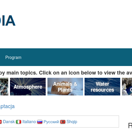
Program
y main topics. Click on an icon below to view the av
&
Animals &
Water
Atmosphere
Plants
resources
aptacja
Dansk
Italiano
Русский
Shqip
R