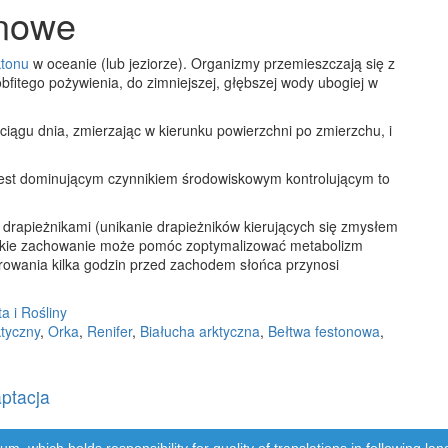
onowe
ktonu
w oceanie (lub jeziorze). Organizmy przemieszczają się z
bfitego pożywienia, do zimniejszej, głębszej wody ubogiej w
ciągu dnia, zmierzając w kierunku powierzchni po zmierzchu, i
o jest dominującym czynnikiem środowiskowym kontrolującym to
 drapieżnikami (unikanie drapieżników kierujących się zmysłem
 takie zachowanie może pomóc zoptymalizować metabolizm
owania kilka godzin przed zachodem słońca przynosi
a i Rośliny
tyczny
,
Orka
,
Renifer
,
Białucha arktyczna
,
Bełtwa festonowa
,
aptacja
m, which holds responsibility for quality of translations in following 