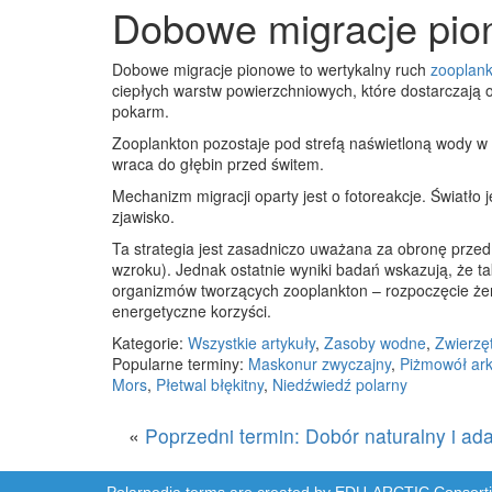
Dobowe migracje pi
Dobowe migracje pionowe to wertykalny ruch
zooplan
ciepłych warstw powierzchniowych, które dostarczają o
pokarm.
Zooplankton pozostaje pod strefą naświetloną wody w 
wraca do głębin przed świtem.
Mechanizm migracji oparty jest o fotoreakcje. Światł
zjawisko.
Ta strategia jest zasadniczo uważana za obronę przed
wzroku). Jednak ostatnie wyniki badań wskazują, że
organizmów tworzących zooplankton – rozpoczęcie żer
energetyczne korzyści.
Kategorie:
Wszystkie artykuły
,
Zasoby wodne
,
Zwierzęt
Popularne terminy:
Maskonur zwyczajny
,
Piżmowół ark
Mors
,
Płetwal błękitny
,
Niedźwiedź polarny
«
Poprzedni termin: Dobór naturalny i ad
Polarpedia terms are created by
EDU-ARCTIC
Consortiu