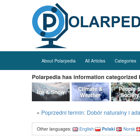
About Polarpedia
All Articles
Categories
Polarpedia has information categorized b
Climate &
People 
Ice & Snow
Weather
Society
«
Poprzedni termin: Dobór naturalny i ad
Other languages:
English
Polski
Norsk