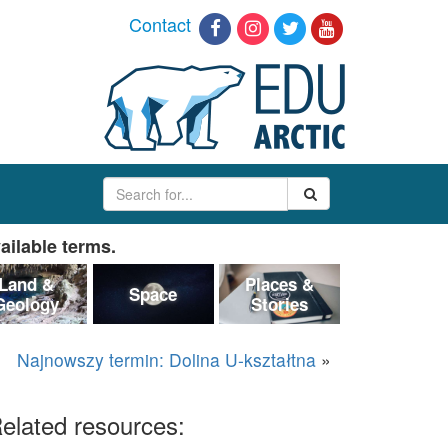
Contact
ailable terms.
Land &
Places &
Space
Geology
Stories
Najnowszy termin: Dolina U-kształtna
»
elated resources: