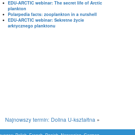
EDU-ARCTIC webinar: The secret life of Arctic
plankton
Polarpedia facts: zooplankton in a nutshell
EDU-ARCTIC webinar: Sekretne życie
arktycznego planktonu
Najnowszy termin: Dolina U-kształtna
»
languages: Polish, French, Danish, Norwegian, German,