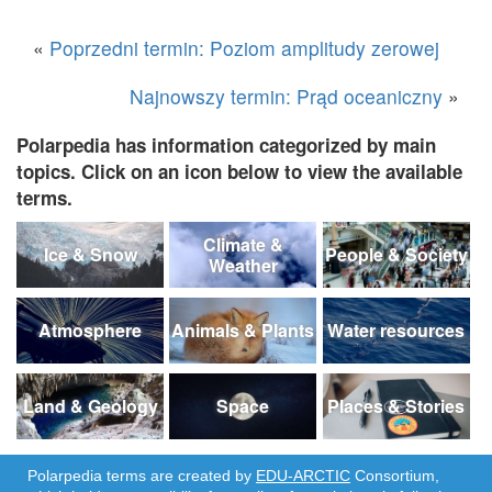
«
Poprzedni termin: Poziom amplitudy zerowej
Najnowszy termin: Prąd oceaniczny
»
Polarpedia has information categorized by main
topics. Click on an icon below to view the available
terms.
Climate &
Ice & Snow
People & Society
Weather
Atmosphere
Animals & Plants
Water resources
Land & Geology
Space
Places & Stories
Polarpedia terms are created by
EDU-ARCTIC
Consortium,