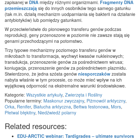
zapisanej w
DNA
między różnymi organizmami.
Fragmenty DNA
przemieszczają
się do innych osobników tego samego gatunku
(tak m.in. działą mechanizm uodparniania się bakterii na działanie
antybiotyków) lub pomiędzy gatunkami.
W przeciwieństwie do pionowego transferu genów podczas
reprodukcji, geny przenoszone w poziomie nie zawsze stają się
genami przechodzącymi na potomstwo.
Trzy typowe mechanizmy poziomego transferu genów w
mikrobach to transformacja, wychwyt kwasów nukleinowych;
transdukcja, przenoszenie genów za pośrednictwem wirusa;
koniugacja, przenoszenie genów za pośrednictwem plazmidu.
Stwierdzono, że jedna szósta genów
niesporczaków
została
nabyta właśnie w tym procesie, co może mieć wpływ na ich
wyjątkową odporność na ekstremalne warunki środowiskowe.
Kategorie:
Wszystkie artykuły
,
Zwierzęta i Rośliny
Popularne terminy:
Maskonur zwyczajny
,
Piżmowół arktyczny
,
Orka
,
Renifer
,
Białucha arktyczna
,
Bełtwa festonowa
,
Mors
,
Płetwal błękitny
,
Niedźwiedź polarny
Related resources:
EDU-ARCTIC webinar: Tardigrades – ultimate survivors