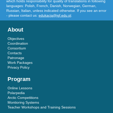
which holds responsibility for quality of translations in following
languages: Polish, French, Danish, Norwegian, German,
Russian, Italian, unless indicated otherwise. If you see an error
- please contact us:
edukacja@igf.edu.pl
.
About
Objectives
Coordination
Consortium
Contacts
Patronage
Work Packages
Privacy Policy
Program
Online Lessons
Polarpedia
Arctic Competitions
Montioring Systems
Teacher Workshops and Training Sessions