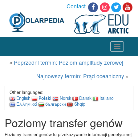
Contact
Toggle
navigation
«
Poprzedni termin: Poziom amplitudy zerowej
Najnowszy termin: Prąd oceaniczny
»
Other languages:
English
Polski
Norsk
Dansk
Italiano
Ελληνικά
български
Shqip
Poziomy transfer genów
Poziomy transfer genów to przekazywanie informacji genetycznej