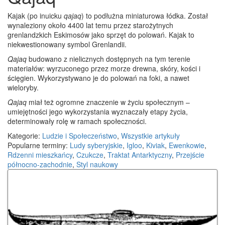
Kajak (po inuicku
qajaq
) to podłużna miniaturowa łódka. Został
wynaleziony około 4400 lat temu przez starożytnych
grenlandzkich Eskimosów jako sprzęt do polowań. Kajak to
niekwestionowany symbol Grenlandii.
Qajaq
budowano z nielicznych dostępnych na tym terenie
materiałów: wyrzuconego przez morze drewna, skóry, kości i
ścięgien. Wykorzystywano je do polowań na foki, a nawet
wieloryby.
Qajaq
miał też ogromne znaczenie w życiu społecznym –
umiejętności jego wykorzystania wyznaczały etapy życia,
determinowały rolę w ramach społeczności.
Kategorie:
Ludzie i Społeczeństwo
,
Wszystkie artykuły
Popularne terminy:
Ludy syberyjskie
,
Igloo
,
Kiviak
,
Ewenkowie
,
Rdzenni mieszkańcy
,
Czukcze
,
Traktat Antarktyczny
,
Przejście
północno-zachodnie
,
Styl naukowy