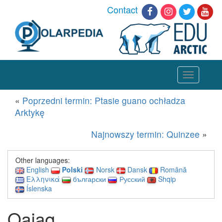
Contact
Toggle
navigation
«
Poprzedni termin: Ptasie guano ochładza
Arktykę
Najnowszy termin: Quinzee
»
Other languages:
English
Polski
Norsk
Dansk
Română
Ελληνικά
български
Русский
Shqip
Íslenska
Qajaq