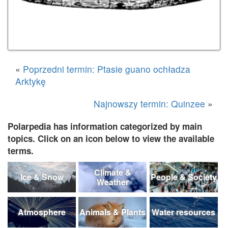
«
Poprzedni termin: Ptasie guano ochładza
Arktykę
Najnowszy termin: Quinzee
»
Polarpedia has information categorized by main
topics. Click on an icon below to view the available
terms.
Climate &
Ice & Snow
People & Society
Weather
Atmosphere
Animals & Plants
Water resources