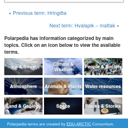
«
Previous term: Hringiða
Next term: Hvalspik – mattak
»
Polarpedia has information categorized by main
topics. Click on an icon below to view the available
terms.
Climate &
Ice & Snow
People & Society
Weather
Atmosphere
Animals & Plants
Water resources
Land & Geology
Space
Places & Stories
Polarpedia terms are created by
EDU-ARCTIC
Consortium,