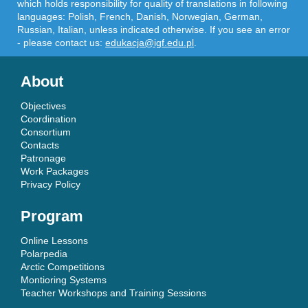
which holds responsibility for quality of translations in following
languages: Polish, French, Danish, Norwegian, German,
Russian, Italian, unless indicated otherwise. If you see an error
- please contact us:
edukacja@igf.edu.pl
.
About
Objectives
Coordination
Consortium
Contacts
Patronage
Work Packages
Privacy Policy
Program
Online Lessons
Polarpedia
Arctic Competitions
Montioring Systems
Teacher Workshops and Training Sessions