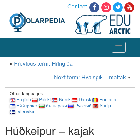
Contact
Toggle
navigation
«
Previous term: Hringiða
Next term: Hvalspik – mattak
»
Other languages:
English
Polski
Norsk
Dansk
Română
Ελληνικά
български
Русский
Shqip
Íslenska
Húðkeipur – kajak