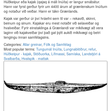
Húðkeipur eða kajak (qajaq á máli Inúíta) er langur smábátur.
Hann var fyrst gerður fyrir um 4400 árum af grænlenskum Inúítum
og notaður við veiðar. Hann er tákn Grænlands.
Kajak var gerður úr því hráefni sem til var – rekavið, skinni,
beinum og sinum. Kajakar eru mest notaðir við selaveiðar og
hvalveiðar. Fyrir einstaklinga á Grænlandi var mikilvægt að vera
laginn við kajakveiðar því það gat þýtt aukið mikilvægi og betri
tengingu innan samfélagsins.
Categories:
Allar greinar
,
Fólk og Samfélag
Most popular terms:
Tungumál Inúíta
,
Lungnablöðrur
,
refur
,
Húðkeipur - kajak
,
Stöðuorka
,
Lífmassi
,
Samíska
,
Landstjóri á
Svalbarða
,
Hvalspik - mattak