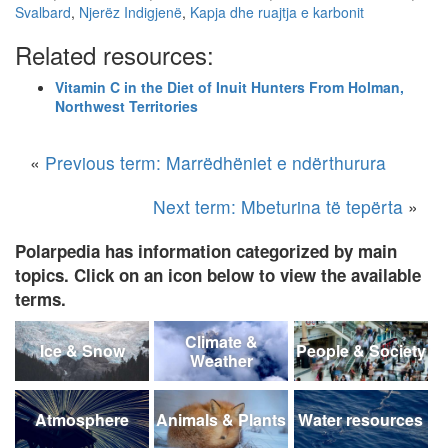
Svalbard
,
Njerëz Indigjenë
,
Kapja dhe ruajtja e karbonit
Related resources:
Vitamin C in the Diet of Inuit Hunters From Holman,
Northwest Territories
«
Previous term: Marrëdhëniet e ndërthurura
Next term: Mbeturina të tepërta
»
Polarpedia has information categorized by main
topics. Click on an icon below to view the available
terms.
Climate &
Ice & Snow
People & Society
Weather
Atmosphere
Animals & Plants
Water resources