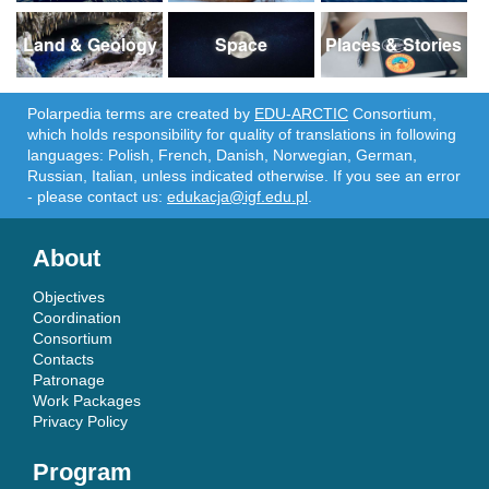
Land & Geology
Space
Places & Stories
Polarpedia terms are created by
EDU-ARCTIC
Consortium,
which holds responsibility for quality of translations in following
languages: Polish, French, Danish, Norwegian, German,
Russian, Italian, unless indicated otherwise. If you see an error
- please contact us:
edukacja@igf.edu.pl
.
About
Objectives
Coordination
Consortium
Contacts
Patronage
Work Packages
Privacy Policy
Program