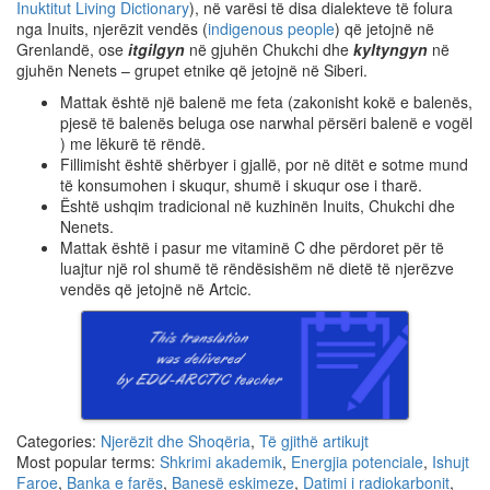
Inuktitut Living Dictionary
), në varësi të disa dialekteve të folura
nga Inuits, njerëzit vendës (
indigenous people
) që jetojnë në
Grenlandë, ose
itgilgyn
në gjuhën Chukchi dhe
kyltyngyn
në
gjuhën Nenets – grupet etnike që jetojnë në Siberi.
Mattak është një balenë me feta (zakonisht
kokë e
balenës,
pjesë të balenës beluga ose narwhal përsëri balenë e vogël
) me lëkurë të rëndë.
Fillimisht është shërbyer i gjallë, por në ditët e sotme mund
të konsumohen i skuqur, shumë i skuqur ose i tharë.
Është ushqim tradicional në kuzhinën Inuits, Chukchi dhe
Nenets.
Mattak është i pasur me vitaminë C dhe përdoret për të
luajtur një rol shumë të rëndësishëm në dietë të njerëzve
vendës që jetojnë në Artcic.
Categories:
Njerëzit dhe Shoqëria
,
Të gjithë artikujt
Most popular terms:
Shkrimi akademik
,
Energjia potenciale
,
Ishujt
Faroe
,
Banka e farës
,
Banesë eskimeze
,
Datimi i radiokarbonit
,