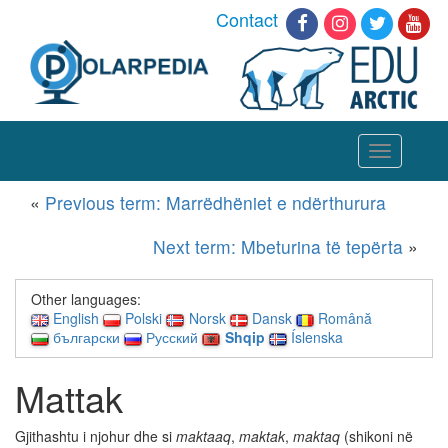
Contact
Toggle
navigation
«
Previous term: Marrëdhëniet e ndërthurura
Next term: Mbeturina të tepërta
»
Other languages:
English
Polski
Norsk
Dansk
Română
български
Русский
Shqip
Íslenska
Mattak
Gjithashtu i njohur dhe si
maktaaq
,
maktak
,
maktaq
(shikoni në