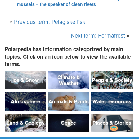
mussels – the speaker of clean rivers
«
Previous term: Pelagiske fisk
Next term: Permafrost
»
Polarpedia has information categorized by main
topics. Click on an icon below to view the available
terms.
Climate &
Ice & Snow
People & Society
Weather
Atmosphere
Animals & Plants
Water resources
Land & Geology
Space
Places & Stories