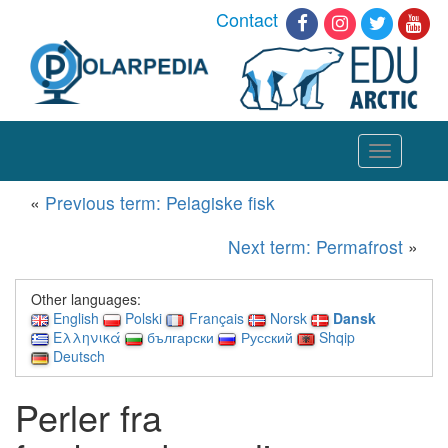
Contact
Toggle
navigation
«
Previous term: Pelagiske fisk
Next term: Permafrost
»
Other languages:
English
Polski
Français
Norsk
Dansk
Ελληνικά
български
Русский
Shqip
Deutsch
Perler fra