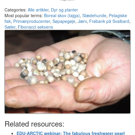
Categories:
Alle artikler
,
Dyr og planter
Most popular terms:
Boreal skov (tajga)
,
Slædehunde
,
Pelagiske
fisk
,
Primærproducenter
,
Søpapegøje
,
Jærv
,
Frøbank på Svalbard
,
Sæler
,
Fibonacci sekvens
Related resources:
EDU-ARCTIC webinar: The fabulous freshwater pearl