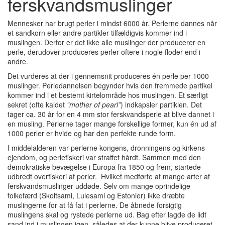
ferskvandsmuslinger
Mennesker har brugt perler i mindst 6000 år. Perlerne dannes når
et sandkorn eller andre partikler tilfældigvis kommer ind i
muslingen. Derfor er det ikke alle muslinger der producerer en
perle, derudover produceres perler oftere i nogle floder end i
andre.
Det vurderes at der i gennemsnit produceres én perle per 1000
muslinger. Perledannelsen begynder hvis den fremmede partikel
kommer ind i et bestemt kirtelområde hos muslingen. Et særligt
sekret (ofte kaldet
”mother of pearl”
) indkapsler partiklen. Det
tager ca. 30 år for en 4 mm stor ferskvandsperle at blive dannet i
en musling. Perlerne tager mange forskellige former, kun én ud af
1000 perler er hvide og har den perfekte runde form.
I middelalderen var perlerne kongens, dronningens og kirkens
ejendom, og perlefiskeri var straffet hårdt. Sammen med den
demokratiske bevægelse i Europa fra 1850 og frem, startede
udbredt overfiskeri af perler. Hvilket medførte at mange arter af
ferskvandsmuslinger uddøde. Selv om mange oprindelige
folkefærd (Skoltsami, Lulesami og Estonier) ikke dræbte
muslingerne for at få fat i perlerne. De åbnede forsigtig
muslingens skal og rystede perlerne ud. Bag efter lagde de lidt
sand ind i muslingen igen, således at der kunne blive produceret