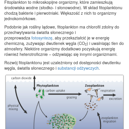
Fitoplankton to mikroskopijne organizmy, które zamieszkują
środowiska wodne (słodko- i słonowodne). W skład fitoplanktonu
chodzą bakterie i pierwotniaki. Większość z nich to organizmy
jednokomórkowe.
Podobnie jak rośliny lądowe, fitoplankton ma chlorofil zdolny do
przechwytywania światła słonecznego i
przeprowadza
fotosyntezę
, aby przekształcić je w energię
chemiczną, zużywając dwutlenek węgla (CO
) i uwalniając tlen do
2
atmosfery.
Niektóre organizmy dodatkowo pozyskują energię
również heterotroficznie – odżywiając się innymi organizmami.
Rozwój fitoplanktonu jest uzależniony od dostępności dwutlenku
węgla, światła słonecznego i
substancji odżywczych
.