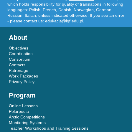
which holds responsibility for quality of translations in following
languages: Polish, French, Danish, Norwegian, German,
Russian, Italian, unless indicated otherwise. If you see an error
- please contact us:
edukacja@igf.edu.pl
.
About
Objectives
Coordination
Consortium
Contacts
Patronage
Work Packages
Privacy Policy
Program
Online Lessons
Polarpedia
Arctic Competitions
Montioring Systems
Teacher Workshops and Training Sessions