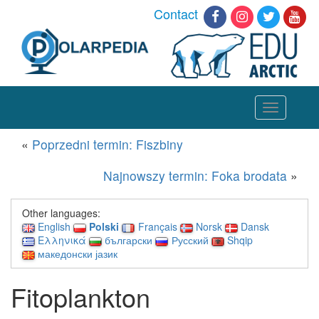
Contact
Toggle
navigation
«
Poprzedni termin: Fiszbiny
Najnowszy termin: Foka brodata
»
Other languages:
English
Polski
Français
Norsk
Dansk
Ελληνικά
български
Русский
Shqip
македонски јазик
Fitoplankton