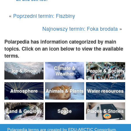
«
Poprzedni termin: Fiszbiny
Najnowszy termin: Foka brodata
»
Polarpedia has information categorized by main
topics. Click on an icon below to view the available
terms.
Climate &
Ice & Snow
People & Society
Weather
Atmosphere
Animals & Plants
Water resources
Land & Geology
Space
Places & Stories
Polarpedia terms are created by
EDU-ARCTIC
Consortium,