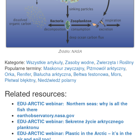
Źródło: NASA
Kategorie:
Wszystkie artykuły
,
Zasoby wodne
,
Zwierzęta i Rośliny
Popularne terminy:
Maskonur zwyczajny
,
Piżmowół arktyczny
,
Orka
,
Renifer
,
Białucha arktyczna
,
Bełtwa festonowa
,
Mors
,
Płetwal błękitny
,
Niedźwiedź polarny
Related resources:
EDU-ARCTIC webinar: Northern seas: why is all the
fish there
earthobservatory.nasa.gov
EDU-ARCTIC webinar: Sekretne życie arktycznego
planktonu
EDU-ARCTIC webinar: Plastic in the Arctic – it’s in the
air and soil too!