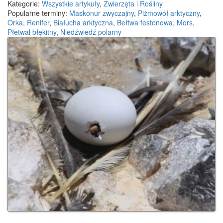
Kategorie:
Wszystkie artykuły
,
Zwierzęta i Rośliny
Popularne terminy:
Maskonur zwyczajny
,
Piżmowół arktyczny
,
Orka
,
Renifer
,
Białucha arktyczna
,
Bełtwa festonowa
,
Mors
,
Płetwal błękitny
,
Niedźwiedź polarny