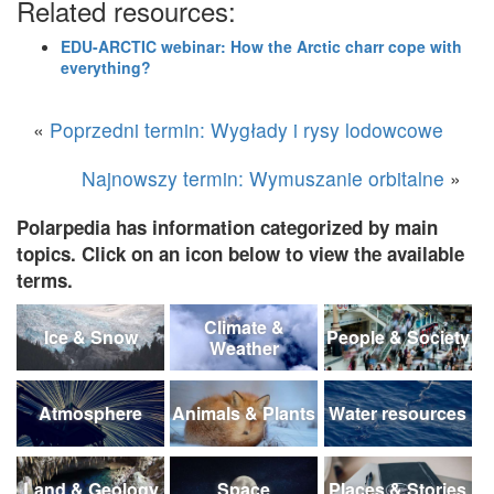
Related resources:
EDU-ARCTIC webinar: How the Arctic charr cope with
everything?
«
Poprzedni termin: Wygłady i rysy lodowcowe
Najnowszy termin: Wymuszanie orbitalne
»
Polarpedia has information categorized by main
topics. Click on an icon below to view the available
terms.
Climate &
Ice & Snow
People & Society
Weather
Atmosphere
Animals & Plants
Water resources
Land & Geology
Space
Places & Stories