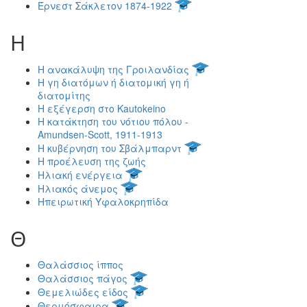
Έρνεστ Σάκλετον 1874-1922
Η
Η ανακάλυψη της Γροιλανδίας
Η γη διατόμων ή διατομική γη ή
διατομίτης
Η εξέγερση στο Kautokeino
Η κατάκτηση του νότιου πόλου -
Amundsen-Scott, 1911-1913
Η κυβέρνηση του Σβάλμπαρντ
Η προέλευση της ζωής
Ηλιακή ενέργεια
Ηλιακός άνεμος
Ηπειρωτική Υφαλοκρηπίδα
Θ
Θαλάσσιος ίππος
Θαλάσσιος πάγος
Θεμελιώδες είδος
Θερμόσφαιρα