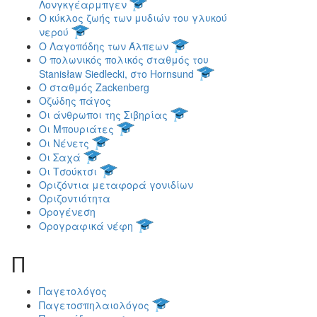
Λονγκγέαρμπγεν
Ο κύκλος ζωής των μυδιών του γλυκού
νερού
Ο Λαγοπόδης των Άλπεων
Ο πολωνικός πολικός σταθμός του
Stanisław Siedlecki, στο Hornsund
Ο σταθμός Zackenberg
Οζώδης πάγος
Οι άνθρωποι της Σιβηρίας
Οι Μπουριάτες
Οι Νένετς
Οι Σαχά
Οι Τσούκτσι
Οριζόντια μεταφορά γονιδίων
Οριζοντιότητα
Ορογένεση
Ορογραφικά νέφη
Π
Παγετολόγος
Παγετοσπηλαιολόγος