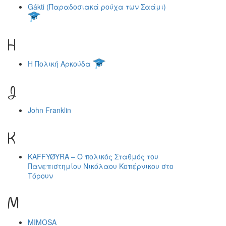
Gákti (Παραδοσιακά ρούχα των Σαάμι)
H
H Πολική Αρκούδα
J
John Franklin
K
KAFFYØYRA – Ο πολικός Σταθμός του
Πανεπιστημίου Νικόλαου Κοπέρνικου στο
Τόρουν
M
MIMOSA