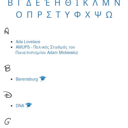
Β
Γ
Δ
Ε
Έ
Η
Θ
Ι
Κ
Λ
Μ
Ν
Ο
Π
Ρ
Σ
Τ
Υ
Φ
Χ
Ψ
Ω
A
Ada Lovelace
AMUPS - Πολικός Σταθμός του
Πανεπιστημίου Adam Mickiewicz
B
Barentsburg
D
DNA
G