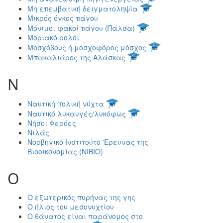
Μη επεμβατική δειγματοληψία
Μικρός όγκος πάγου
Μόνιμοι φακοί πάγου (Πάλσα)
Μοριακό ρολόι
Μοσχόβους ή μοσχοφόρος μόσχος
Μπακαλιάρος της Αλάσκας
Ν
Ναυτική πολική νύχτα
Ναυτικό λυκαυγές/λυκόφως
Νήσοι Φερόες
Νιλάς
Νορβηγικό Ινστιτούτο 'Ερευνας της
Βιοοικονομίας (NIBIO)
Ο
Ο εξωτερικός πυρήνας της γης
Ο ήλιος του μεσονυχτίου
Ο θάνατος είναι παράνομος στο