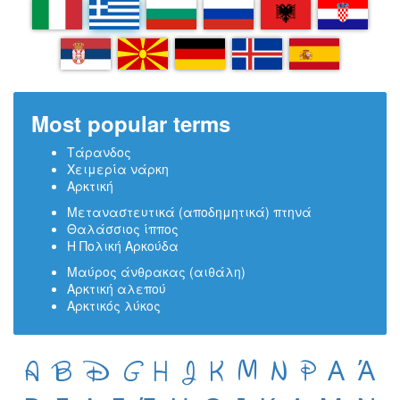
IT
EL
BG
RU
SQ
HR
SR
MK
DE
IS
ES
Most popular terms
Τάρανδος
Χειμερία νάρκη
Αρκτική
Μεταναστευτικά (αποδημητικά) πτηνά
Θαλάσσιος ίππος
H Πολική Αρκούδα
Μαύρος άνθρακας (αιθάλη)
Αρκτική αλεπού
Αρκτικός λύκος
A
B
D
G
H
J
K
M
N
P
Α
Ά