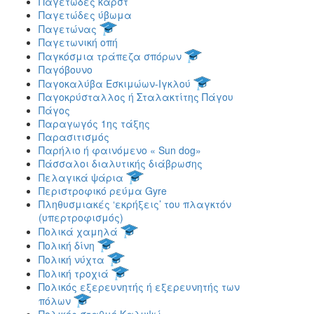
Παγετώδες καρστ
Παγετώδες ύβωμα
Παγετώνας
Παγετωνική οπή
Παγκόσμια τράπεζα σπόρων
Παγόβουνο
Παγοκαλύβα Εσκιμώων-Ιγκλού
Παγοκρύσταλλος ή Σταλακτίτης Πάγου
Πάγος
Παραγωγός 1ης τάξης
Παρασιτισμός
Παρήλιο ή φαινόμενο « Sun dog»
Πάσσαλοι διαλυτικής διάβρωσης
Πελαγικά ψάρια
Περιστροφικό ρεύμα Gyre
Πληθυσμιακές ‘εκρήξεις’ του πλαγκτόν
(υπερτροφισμός)
Πολικά χαμηλά
Πολική δίνη
Πολική νύχτα
Πολική τροχιά
Πολικός εξερευνητής ή εξερευνητής των
πόλων
Πολικός σταθμό Καλυψώ