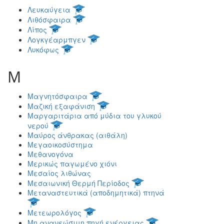
Λευκαύγεια
Λιθόσφαιρα
Λίπος
Λογκγέαρμπγεν
Λυκόφως
Μ
Μαγνητόσφαιρα
Μαζική εξαφάνιση
Μαργαριτάρια από μύδια του γλυκού
νερού
Μαύρος άνθρακας (αιθάλη)
Μεγαοικοσύστημα
Μεθανογόνα
Μερικώς παγωμένο χιόνι
Μεσαίος λιθώνας
Μεσαιωνική Θερμή Περίοδος
Μεταναστευτικά (αποδημητικά) πτηνά
Μετεωρολόγος
Μη ανανεώσιμη πηγή ενέργειας