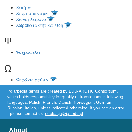
Χάσμα
Χειμερία νάρκη
Χιονογλάρονο
Χωροκατακτητικά είδη
Ψ
Ψυχρόφιλα
Ω
Ωκεάνιο ρεύμα
Polarpedia terms are created by
EDU-ARCTIC
Consortium,
which holds responsibility for quality of translations in following
languages: Polish, French, Danish, Norwegian, German,
Russian, Italian, unless indicated otherwise. If you see an error
- please contact us:
edukacja@igf.edu.pl
.
About